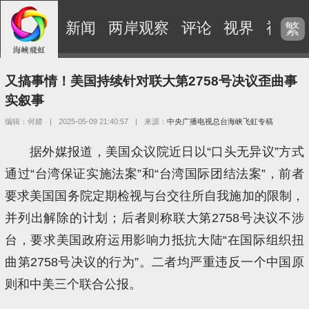
新闻
两岸观察
评论
视界
视频
繁
又搞事情！美国持续针对联大第2758号决议歪曲事
实叙事
编辑：何婧
|
2025-05-09 21:40:57
|
来源：
中央广播电视总台海峡飞虹专稿
据外媒报道，美国众议院近日以“口头无异议”方式
通过“台湾保证实施法案”和“台湾国际团结法案”，前者
要求美国国务院定期检视与台交往所自我施加的限制，
并列出解除的计划；后者则称联大第2758号决议不涉
台，要求美国政府运用影响力抵抗大陆“在国际组织扭
曲第2758号决议的行为”。二者均严重违反一个中国原
则和中美三个联合公报。