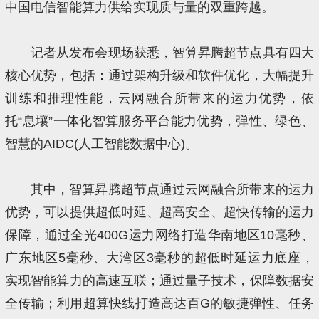
中国电信智能算力供给实现质与量的双重跨越。
记者从发布会现场获悉，智算昇腾超节点具有四大
核心优势，包括：通过架构升级和软件优化，大幅提升
训练和推理性能，云网融合所带来的运力优势，依
托“息壤”一体化智算服务平台能力优势，弹性、绿色、
智慧的AIDC(人工智能数据中心)。
其中，智算昇腾超节点通过云网融合所带来的运力
优势，可以提供超低时延、超高安全、超快传输的运力
保障，通过全光400G运力网络打造华南地区10毫秒、
广东地区5毫秒、大湾区3毫秒的超低时延运力底座，
实现智能算力的高速互联；通过量子技术，保障数据安
全传输；利用超算快线打造高达百G的敏捷弹性、任务