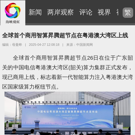
新闻
两岸观察
评论
视界
视频
繁
全球首个商用智算昇腾超节点在粤港澳大湾区上线
编辑：母曼晔
|
2025-04-27 12:08:18
|
来源：中国新闻网
全球首个商用智算昇腾超节点26日在位于广东韶
关的中国电信粤港澳大湾区(韶关)算力集群正式发布，
现已商用上线，标志着新一代智能算力注入粤港澳大湾
区国家级算力枢纽节点。