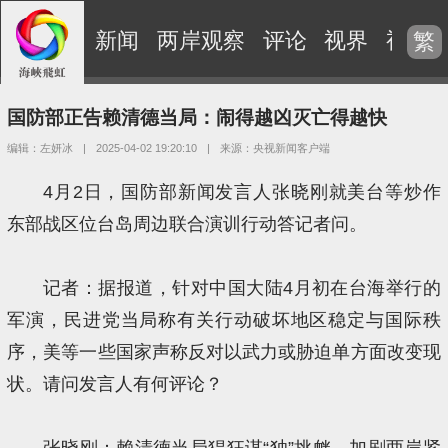
新闻
两岸观察
评论
视界
视频
繁
国防部正告赖清德当局：闹得越凶灭亡得越快
编辑：左妍冰
|
2025-04-02 19:20:10
|
来源：央视新闻客户端
4月2日，国防部新闻发言人张晓刚就美台等炒作
东部战区位台岛周边联合演训行动答记者问。
记者：据报道，针对中国大陆4月初在台海举行的
军演，民进党当局称有关行动破坏地区稳定与国际秩
序，美等一些国家声称反对以武力或胁迫单方面改变现
状。请问发言人有何评论？
张晓刚：赖清德当局猖狂谋“独”挑衅，加剧两岸紧