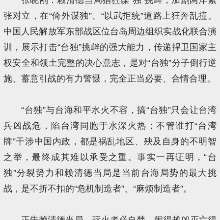
张对立，在“倚外谋独”、“以武拒统”道路上狂奔乱撞。
中国人民解放军东部战区位台岛周边组织实战化联合演
训，展示打击“台独”挑衅的强大能力，传递捍卫国家主
权安全和领土完整的决心意志，是对“台独”分子倒行逆
施、蓄意引战的有力警慑，完全正当必要、合情合理。
“台独”与台海和平水火不容，搞“台独”只会让台湾
兵凶战危，陷台湾同胞于水深火热；不管谁打“台湾
牌”干涉中国内政，都是祸乱地区、殃及自身的不明智
之举，最终成其难以承受之重。事实一再证明，“台
独”分裂势力和赖清德当局是当前台海局势的最大挑
战，是不折不扣的“危机制造者”、“麻烦制造者”。
正告赖清德当局，玩火者必自焚，闹得越凶灭亡得