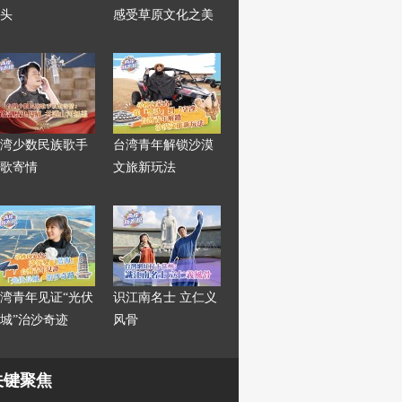
头
感受草原文化之美
湾少数民族歌手
台湾青年解锁沙漠
歌寄情
文旅新玩法
湾青年见证“光伏
识江南名士 立仁义
城”治沙奇迹
风骨
关键聚焦