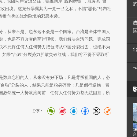
抗，限阻两岸交流交往，强推两岸“脱钩断链”，服务其“台
施政困境。这充分暴露其为一党一己之私，不惜“恶化”岛内社
台湾推向兵凶战危险境的邪恶本质。
分，从来不是、也永远不会是一个国家。台湾是全体中国人
实，也是不容改变的两岸现状。我们解决台湾问题、完成国
决不允许任何人任何势力把台湾从中国分裂出去，也绝不为
。如果“台独”分裂势力胆敢突破红线，我们将不得不采取断
是数典忘祖的人，从来没有好下场；凡是背叛祖国的人，必
“台独”分裂的人，结果只能是粉身碎骨；凡是倒行逆施，冒
国必然统一大势滚滚向前，任何人任何势力都无法阻挡，所
分享：
台