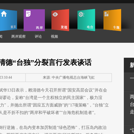
闻
两岸观察
评论
视频
清德“台独”分裂言行发表谈话
3:10:44
来源:
中央广播电视总台海峡飞虹
华13日表示，赖清德今天召开所谓“国安高层会议”并在会
裂谬论，妄称“台湾是一个主权独立的民主国家”，极力渲
”，并抛出所谓“因应五方面威胁”的“17项策略”，“台独”立
是不折不扣的“两岸和平破坏者”“台海危机制造者”。
倒行逆施，在岛内变本加厉制造“绿色恐怖”，打压岛内政治