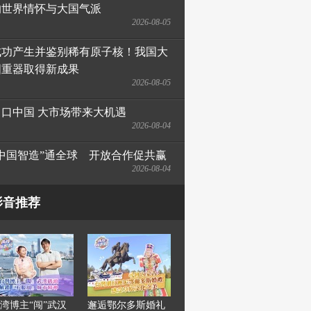
的世界情怀与大国气派
2026-08-05
成功产生并鉴别稀有原子核！我国大
国重器取得新成果
2026-08-05
出口中国 大市场带来大机遇
2026-08-04
“中国智造”通全球　开放合作促共赢
2026-08-04
影音推荐
湾博主“闯”武汉
邂逅鄂尔多斯婚礼