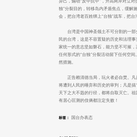
异己，煽动“反中抗中”，升高两岸对立对
独”分裂目的，转移岛内矛盾焦点，缓解
会，把台湾老百姓绑上“台独”战车，把
台湾是中国神圣领土不可分割的一部
民的台湾，这是不容置疑的历史和法理事
家统一的意志坚如磐石，能力坚不可摧，
任何形式的“台独”分裂活动留下任何空间
然措施。
正告赖清德当局，玩火者必自焚。凡
将遭到人民的唾弃和历史的审判；凡是搞
天下之大不韪的行径，都将自取灭亡。祖
有居心叵测的伎俩都注定失败！
国台办表态
标签：