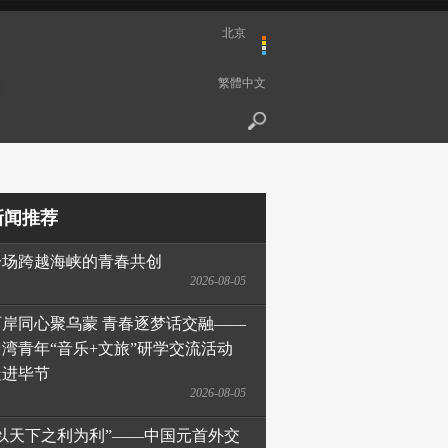
北京
繁體中文
新闻推荐
一场跨越海峡的青春共创
2026-08-05
两岸同心聚乌蒙 青春逐梦话交融——
台湾青年“音乐+文旅”研学交流活动
走进毕节
2026-08-05
“以天下之利为利”——中国元首外交