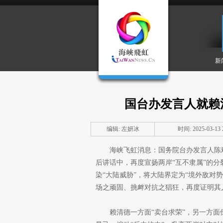
新
国台办发言人就赖
编辑: 左妍冰
时间: 2025-03-13 2
海峡飞虹消息：国务院台办发言人陈斌
后讲话中，再度宣扬两岸“互不隶属”的分
染“大陆威胁”，将大陆界定为“境外敌对势力
场之顽固、挑衅对抗之猖狂，再度证明其人
赖清德一方面“卖台求荣”，另一方面