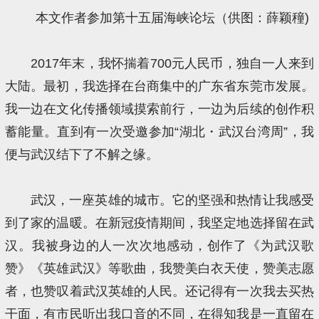
本文作者参加第十五届海峡论坛（供图：薛颖穜)
2017年末，我怀揣着700元人民币，独自一人来到
大陆。最初，我选择在台商集中的广东省东莞市发展。
我一边在文化传播领域摸索前行，一边为后续的创作积
蓄能量。直到有一次受邀参加“湖北・武汉台湾周”，我
便与武汉结下了不解之缘。
武汉，一座英雄的城市。它的坚强和热情让我感受
到了家的温暖。在新冠疫情期间，我坚定地选择留在武
汉。我被身边的人一次次地感动，创作了《为武汉歌
赞》《英雄武汉》等歌曲，我赞美白衣天使，赞美志愿
者，也赞叹着武汉英雄的人民。还记得有一次我去买热
干面，有市民听出我口音的不同，在得知我是一直留在