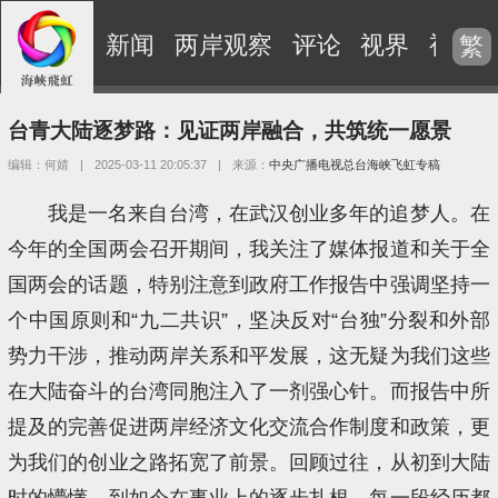
新闻
两岸观察
评论
视界
视频
繁
台青大陆逐梦路：见证两岸融合，共筑统一愿景
编辑：何婧
|
2025-03-11 20:05:37
|
来源：
中央广播电视总台海峡飞虹专稿
我是一名来自台湾，在武汉创业多年的追梦人。在
今年的全国两会召开期间，我关注了媒体报道和关于全
国两会的话题，特别注意到政府工作报告中强调坚持一
个中国原则和“九二共识”，坚决反对“台独”分裂和外部
势力干涉，推动两岸关系和平发展，这无疑为我们这些
在大陆奋斗的台湾同胞注入了一剂强心针。而报告中所
提及的完善促进两岸经济文化交流合作制度和政策，更
为我们的创业之路拓宽了前景。回顾过往，从初到大陆
时的懵懂，到如今在事业上的逐步扎根，每一段经历都