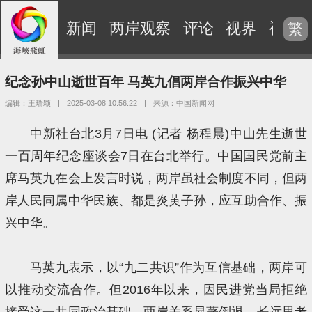
新闻
两岸观察
评论
视界
视频
繁
纪念孙中山逝世百年 马英九倡两岸合作振兴中华
编辑：王瑞颖
|
2025-03-08 10:56:22
|
来源：中国新闻网
中新社台北3月7日电 (记者 杨程晨)中山先生逝世
一百周年纪念座谈会7日在台北举行。中国国民党前主
席马英九在会上发言时说，两岸虽社会制度不同，但两
岸人民同属中华民族、都是炎黄子孙，应互助合作、振
兴中华。
马英九表示，以“九二共识”作为互信基础，两岸可
以推动交流合作。但2016年以来，因民进党当局拒绝
接受这一共同政治基础，两岸关系显著倒退。长远思考