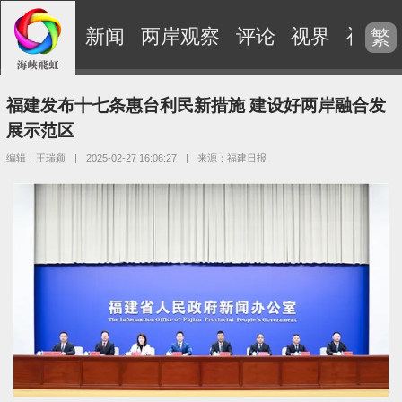
新闻
两岸观察
评论
视界
视频
繁
福建发布十七条惠台利民新措施 建设好两岸融合发
展示范区
编辑：王瑞颖
|
2025-02-27 16:06:27
|
来源：福建日报