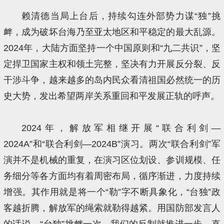
赖清德当局上台后，持续勾连外部势力谋“独”挑
衅，成为破坏台海乃至亚太地区和平稳定的最大乱源。
2024年，大陆方面坚持一个中国原则和“九二共识”，坚
定捍卫国家主权和领土完整，坚决有力开展反分裂、反
干涉斗争，越来越多的岛内民众看清祖国必然统一的历
史大势，发出希望两岸关系重回和平发展正轨的呼声。
2024年，解放军相继开展“联合利剑—
2024A”和“联合利剑—2024B”演习。两次“联合利剑”军
演并不是机械的重复，在演习区位划设、参训规模、任
务细分等各方面均有着周密布局，循序渐进，力度持续
增强。其作用就是将一个“勒”字不断具象化，“台独”政
客越折腾，解放军的绳索就勒得越紧。用国防部发言人
的话说，“台独”挑衅一次，我们的反制就推进一步，直