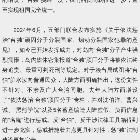
至实现祖国完全统一。
2024年6月，五部门联合发布实施《关于依法惩
治“台独”顽固分子分裂国家、煽动分裂国家犯罪的意
见》，如今已开始发挥威力，对岛内“台独”分子产生强
烈震慑，岛内媒体密集报道“台独”顽固分子将被依法终
身追责、最重可判死刑等规定。对于赖当局试图将“台
独”脏水泼向普通民众，大陆方面明确指出，这份文件
不针对、不涉及广大台湾同胞。去年大陆方面增设
了“依法惩治‘台独’顽固分子”专栏，并对沈伯洋、曹兴
诚、“黑熊学院”以及5名蓄意编造大陆虚假、负面信息
的“名嘴”进行惩戒。反“台独”、反干涉法律工具箱得到
进一步充实，惩戒措施着力点更具针对性，惩“独”法制
建设更加完善。