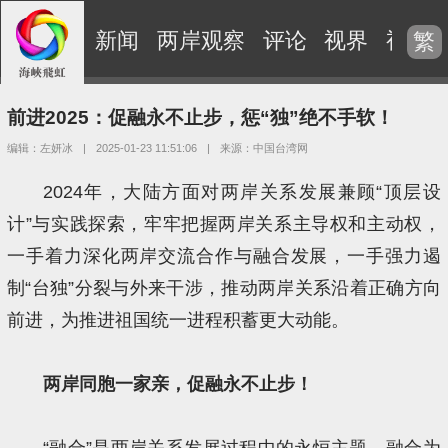
新闻
两岸观察
评论
视界
视频
繁
前进2025：促融永不止步，惩“独”绝不手软！
编辑：左妍冰
|
2025-01-23 11:51:06
|
来源：中国台湾网
2024年，大陆方面对两岸关系发展兼顾“顶层设
计”与实践探索，牢牢把握两岸关系主导权和主动权，
一手着力深化两岸交流合作与融合发展，一手强力遏
制“台独”分裂与外来干涉，推动两岸关系沿着正确方向
前进，为推进祖国统一进程积蓄更大动能。
两岸同胞一家亲，促融永不止步！
“融合”是两岸关系发展过程中的永恒主题，融合为