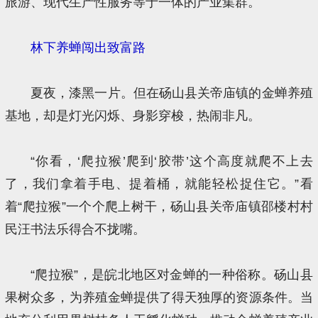
旅游、现代生产性服务等于一体的产业集群。
林下养蝉闯出致富路
夏夜，漆黑一片。但在砀山县关帝庙镇的金蝉养殖
基地，却是灯光闪烁、身影穿梭，热闹非凡。
“你看，‘爬拉猴’爬到‘胶带’这个高度就爬不上去
了，我们拿着手电、提着桶，就能轻松捉住它。”看
着“爬拉猴”一个个爬上树干，砀山县关帝庙镇邵楼村村
民汪书法乐得合不拢嘴。
“爬拉猴”，是皖北地区对金蝉的一种俗称。砀山县
果树众多，为养殖金蝉提供了得天独厚的资源条件。当