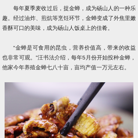
每年夏季麦收过后，捉金蝉，成为砀山人的一种乐
趣。经过油炸、煎炕等烹饪环节，金蝉变成了外焦里嫩
香酥可口的美味，成为砀山人饭桌上的佳肴。
“金蝉是可食用的昆虫，营养价值高，带来的收益
也非常可观。”汪书法介绍，每年5月份开始投种金蝉，
他家今年养殖金蝉七八十亩，亩均产值一万元左右。