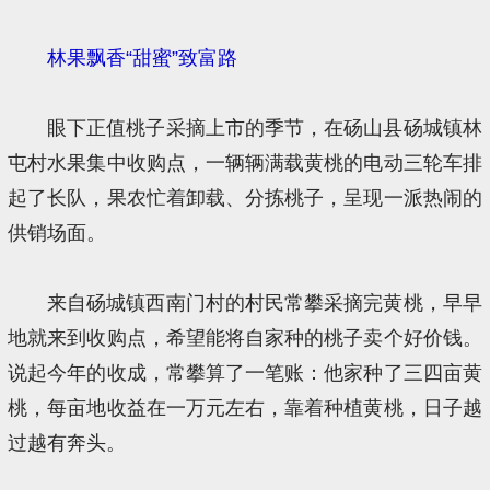
林果飘香“甜蜜”致富路
眼下正值桃子采摘上市的季节，在砀山县砀城镇林
屯村水果集中收购点，一辆辆满载黄桃的电动三轮车排
起了长队，果农忙着卸载、分拣桃子，呈现一派热闹的
供销场面。
来自砀城镇西南门村的村民常攀采摘完黄桃，早早
地就来到收购点，希望能将自家种的桃子卖个好价钱。
说起今年的收成，常攀算了一笔账：他家种了三四亩黄
桃，每亩地收益在一万元左右，靠着种植黄桃，日子越
过越有奔头。