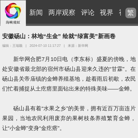
新闻
两岸观察
评论
视界
视频
繁
安徽砀山：林地“生金” 绘就“绿富美”新画卷
编辑：王瑞颖
|
2024-07-10 11:17:27
|
来源：新华网
新华网合肥7月10日电（李东标）盛夏的傍晚，地
处安徽省最北部的宿州市砀山县迎来久违的“甘霖”。在
砀山县关帝庙镇的金蝉养殖基地，趁着雨后初歇，农民
们忙着捕捉从土疙瘩里面钻出来的特殊美味——金蝉。
砀山县有着“水果之乡”的美誉，拥有近百万亩连片
果园，当地农民利用废弃的果树枝条养殖繁育金蝉，
让“小金蝉”变身“金疙瘩”。