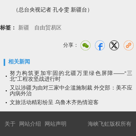
（总台央视记者 孔令雯 新疆台）
标签：
新疆
自由贸易区
分享：
相关新闻
努力构筑更加牢固的北疆万里绿色屏障——“三
北”工程攻坚战进行时
又以涉疆为由对三家中企滥施制裁 外交部：美不应
内病外治
文旅活动精彩纷呈 乌鲁木齐热情迎客
关于
网站介绍
网站声明
海峡飞虹版权所有