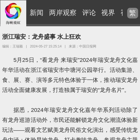
新闻
两岸观察
评论
视界
视频
繁
浙江瑞安：龙舟盛事 水上狂欢
编辑：王瑞颖
|
2024-05-27 15:25:14
|
来源：中国日报网
5月25日，“看龙舟 来瑞安”2024年瑞安龙舟文化嘉
年华活动在浙江省瑞安市中塘河公园举行。活动集游、
食、展、赛、演等多元特色体验于一体，推动瑞安龙舟
活动全面健康发展，打造独属于瑞安的“龙舟名片”。
据悉，2024年瑞安龙舟文化嘉年华系列活动除了
有龙舟巡游活动外，市民还能解锁龙舟文化潮流体验新
玩法——观看文艺赋美龙舟民俗文化演出，感受传统龙
舟内涵；体验旱地龙舟，打卡趣味龙舟，参观龙舟主题