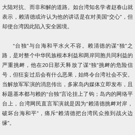
大陆对抗、而非和解的道路。如台湾知名学者赵春山就
表示，赖清德或许认为他的讲话是在对美国“交心”，但
却使台湾因此陷入安全困境。
“台独”与台海和平水火不容。赖清德的谋“独”之
路，是对整个中华民族根本利益和两岸同胞共同利益的
严重挑衅，他在20日那天释放了谋“独”挑衅的危险信
号，但狂妄过后会有什么恶果，始终令台湾社会不安。
当解放军军演的消息传出，多家岛内媒体立即发布，且
标题基本都与赖的“台独”言论挂上了钩；岛内的网络平
台上，台湾网民直言军演就是因为“赖清德挑衅对岸，
破坏台海和平”，痛斥“赖清德把台湾民众推到战火边
缘”。