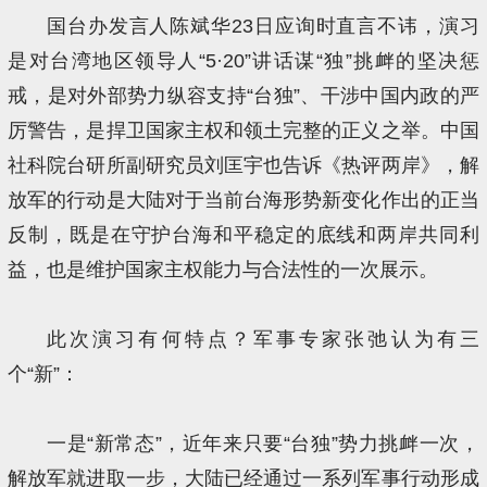
国台办发言人陈斌华23日应询时直言不讳，演习
是对台湾地区领导人“5·20”讲话谋“独”挑衅的坚决惩
戒，是对外部势力纵容支持“台独”、干涉中国内政的严
厉警告，是捍卫国家主权和领土完整的正义之举。中国
社科院台研所副研究员刘匡宇也告诉《热评两岸》，解
放军的行动是大陆对于当前台海形势新变化作出的正当
反制，既是在守护台海和平稳定的底线和两岸共同利
益，也是维护国家主权能力与合法性的一次展示。
此次演习有何特点？军事专家张弛认为有三
个“新”：
一是“新常态”，近年来只要“台独”势力挑衅一次，
解放军就进取一步，大陆已经通过一系列军事行动形成