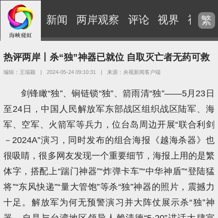
新闻
两岸观察
评论
视界
视频
繁
热评两岸丨杀“独”神器已就位 自取灭亡者无药可救
编辑：王瑞颖
|
2024-05-24 09:10:31
|
来源：央视新闻客户端
剑锋瞰“独”、锏链锁“独”、箭雨清“独”——5月23日
至24日，中国人民解放军东部战区组织战区陆军、海
军、空军、火箭军等兵力，位台岛周边开展“联合利剑
－2024A”演习，同时发布的组合海报《越海杀器》也
很吸睛，很多网友发现一个重要细节，海报上用的是繁
体字，搭配上“踹门神器”“炸弹卡车”“中华神盾”“登陆猛
将”“东风快递”“量大管饱”等杀“独”神器的照片，震撼力
十足。解放军为何无预警演习并大阵仗展示杀“独”神
器，自是与台湾地区领导人赖清德“5·20”讲话大肆宣