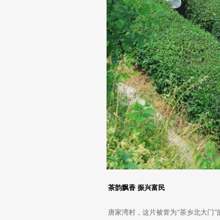
茶韵飘香 振兴富民
唐家湾村，这片被誉为“茶乡北大门