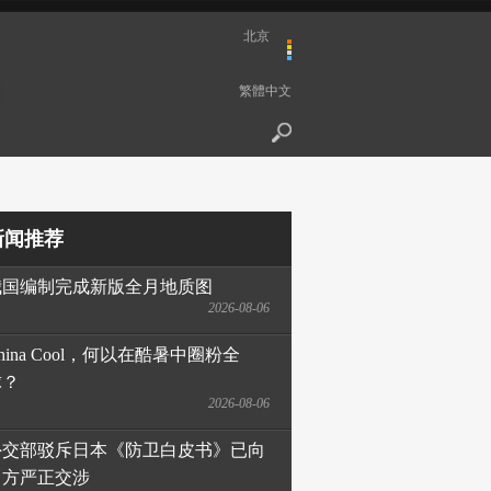
北京
繁體中文
新闻推荐
我国编制完成新版全月地质图
2026-08-06
hina Cool，何以在酷暑中圈粉全
球？
2026-08-06
外交部驳斥日本《防卫白皮书》已向
日方严正交涉