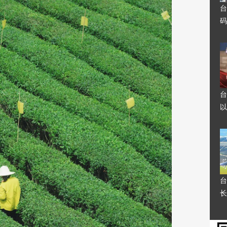
台
码
台
以
台
长