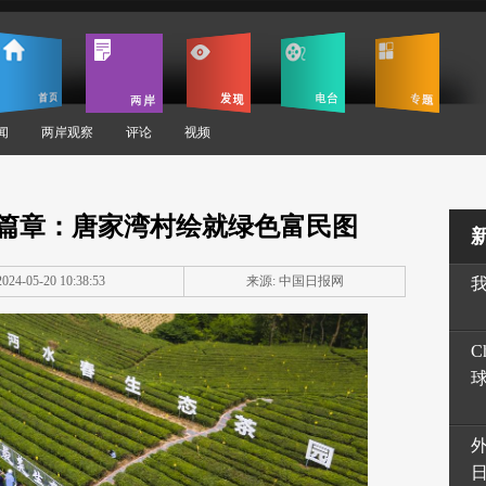
闻
两岸观察
评论
视频
篇章：唐家湾村绘就绿色富民图
24-05-20 10:38:53
来源: 中国日报网
C