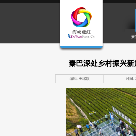
新
秦巴深处乡村振兴新
编辑: 王瑞颖
时间: 20