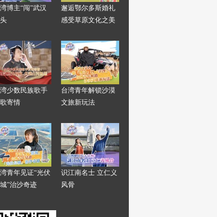
湾博主“闯”武汉
邂逅鄂尔多斯婚礼
头
感受草原文化之美
湾少数民族歌手
台湾青年解锁沙漠
歌寄情
文旅新玩法
湾青年见证“光伏
识江南名士 立仁义
城”治沙奇迹
风骨