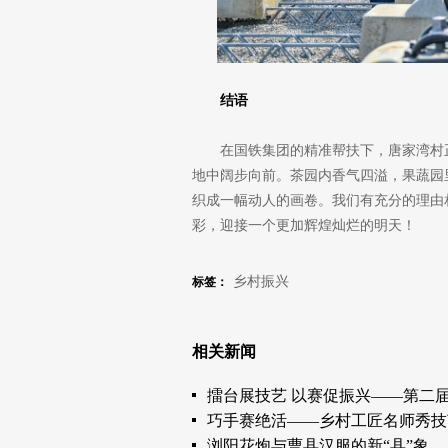
结语
在国铁集团的精准帮扶下，唐家湾村
地中阔步向前。茶园内香气四溢，果蔬园
织成一幅动人的画卷。我们有充分的理由
彩，迎接一个更加辉煌灿烂的明天！
乡村振兴
标签：
相关新闻
擂台展技艺 以赛促振兴——第二
巧手赛绝活——乡村工匠名师秀技
浏阳花炮与曹县汉服的新“县”象