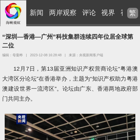
新闻
两岸观察
评论
视界
视频
繁
“深圳—香港—广州”科技集群连续四年位居全球第
二位
编辑：母曼晔
|
2023-12-08 16:28:48
|
来源：央视新闻客户端
12月7日，第13届亚洲知识产权营商论坛“粤港澳
大湾区分论坛”在香港举办，主题为“知识产权助力粤港
澳建设世界一流湾区”。论坛由广东、香港两地政府部
门共同主办。