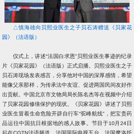
△慎海雄向贝熙业医生之子贝石涛赠送《贝家花
园》（法语版）
仪式上，讲述“法国白求恩”贝熙业医生事迹的纪录
片《贝家花园》（法语版）正式启播。贝熙业医生之子
贝石涛现场发表感言，分享他对中国的深厚感情，希望
能像父亲那样，为传承法中友谊、促进两国民间友好作
出贡献。中国北京市文物局局长陈名杰等在视频中介绍
了贝家花园修缮保护的现状。《贝家花园》讲述了贝熙
业医生冒着生命危险开辟自行车“驼峰航线”，把宝贵药
品运往中国抗日根据地的感人故事。节目于10月24日
起在CGTN法语频道、法国国际电视五台、法国摩洛托