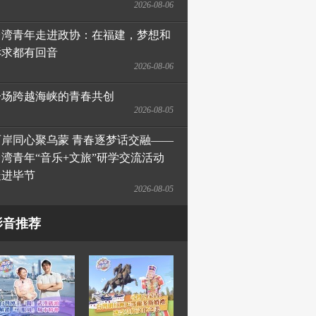
2026-08-06
台湾青年走进政协：在福建，梦想和
诉求都有回音
2026-08-06
一场跨越海峡的青春共创
2026-08-05
两岸同心聚乌蒙 青春逐梦话交融——
台湾青年“音乐+文旅”研学交流活动
走进毕节
2026-08-05
影音推荐