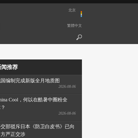
北京
繁體中文
新闻推荐
我国编制完成新版全月地质图
2026-08-06
hina Cool，何以在酷暑中圈粉全
球？
2026-08-06
外交部驳斥日本《防卫白皮书》已向
日方严正交涉