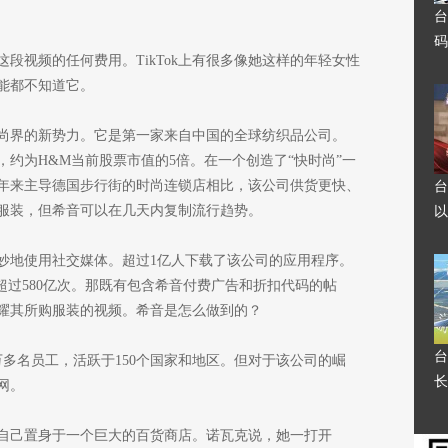
台
码
段视频的任何费用。TikTok上有很多像她这样的年轻女性
能都不知道它。
尚界的新势力。它是第一家来自中国的全球纺织品公司。
美元，约为H&M当前股票市值的5倍。在一个创造了“快时尚”一
年来主导德国步行街的时尚连锁店相比，该公司供货更快、
台
服装，但希音可以在几天内复制流行趋势。
以
妙地使用社交媒体。超过1亿人下载了该公司的应用程序。
览量就超过580亿次。那既有包含希音付费广告和折扣代码的帖
耀其所购服装的视频。希音是怎么做到的？
台
多名员工，活跃于150个国家和地区。但对于该公司的崛
长
网。
自己置身于一个巨大的百货商店。诺瓦克说，她一打开