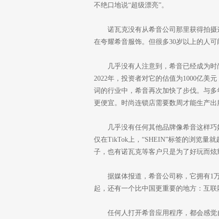
不绝口地说“超级漂亮”。
诺瓦克没有从希音公司那里获得拍摄这
在夸耀希音服饰。但很多30岁以上的人可
几乎没有人注意到，希音已经成为时
2022年，投资者对它的估值为1000亿
词的行业中，希音再次加快了步伐。与多
更便宜。时尚连锁店需要数周才能生产出
几乎没有任何其他品牌像希音这样巧
仅在TikTok上，“SHEIN”标签的浏
子，也有诺瓦克等客户只是为了好玩而炫
据媒体报道，希音公司称，它拥有1万
起，还有一个比中国更重要的地方：互联
任何人打开希音应用程序，都会感觉