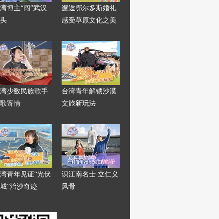
湾博主“闯”武汉
邂逅鄂尔多斯婚礼
头
感受草原文化之美
湾少数民族歌手
台湾青年解锁沙漠
歌寄情
文旅新玩法
湾青年见证“光伏
识江南名士 立仁义
城”治沙奇迹
风骨