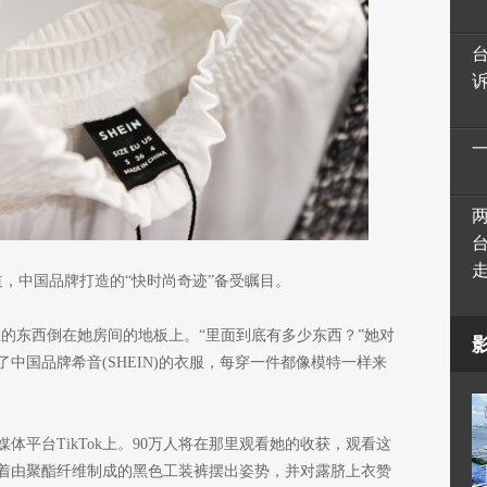
道，中国品牌打造的“快时尚奇迹”备受瞩目。
里的东西倒在她房间的地板上。“里面到底有多少东西？”她对
中国品牌希音(SHEIN)的衣服，每穿一件都像模特一样来
体平台TikTok上。90万人将在那里观看她的收获，观看这
着由聚酯纤维制成的黑色工装裤摆出姿势，并对露脐上衣赞