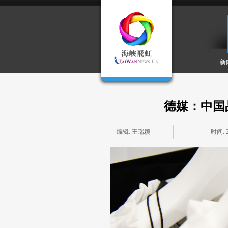
新
德媒：中国
编辑: 王瑞颖
时间: 20