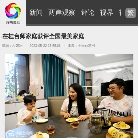
新闻
两岸观察
评论
视界
视频
繁
在桂台师家庭获评全国最美家庭
编辑：左妍冰
|
2023-05-22 15:55:06
|
来源：中国台湾网