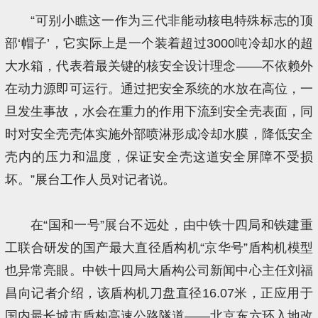
“可别小瞧这一作为三代非能动核电特殊标志的顶
部‘帽子’，它实际上是一个装着超过3000吨冷却水的超
大水箱，代表着最关键的核安全设计理念——不依赖外
在动力源即可运行。通过把安全系统的水放在高位，一
旦发生事故，水会在重力的作用下流到安全壳表面，同
时对安全壳壳体实施外部喷淋形成冷却水膜，降低安全
壳内的压力和温度，保证安全壳这道安全屏障不受损
坏。”展台工作人员对记者说。
在“国和一号”展台不远处，由中铁十四局和铁建重
工联合研发的国产最大直径盾构机“京华号”盾构机模型
也异常亮眼。中铁十四局大盾构公司新闻中心主任刘福
昌向记者介绍，该盾构机刀盘直径16.07米，正应用于
国内最长城市盾构高速公路隧道——北京东六环入地改