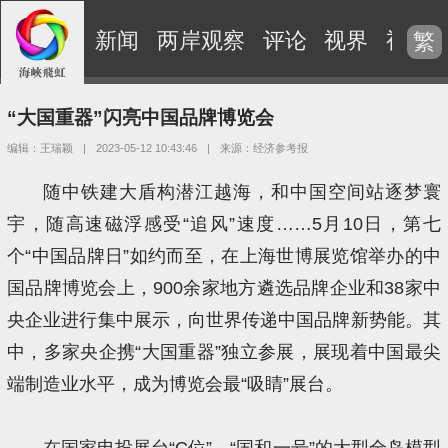
新闻
两岸观察
评论
视界
视频
繁
“大国重器”闪亮中国品牌博览会
编辑：王瑞颖
|
2023-05-12 10:43:46
|
来源：经济参考报
随中铁建大盾构潜江越海，和中国空间站逐梦寰
宇，随高速磁浮感受“追风”速度……5月10日，第七
个“中国品牌日”如约而至，在上海世博展览馆举办的中
国品牌博览会上，900余家地方遴选品牌企业和38家中
央企业进行集中展示，向世界传递中国品牌新势能。其
中，多家央企携“大国重器”独立参展，展现着中国最尖
端制造业水平，成为博览会最“吸睛”展台。
在国家电投展台“C位”，“国和一号”的大型全岛模型