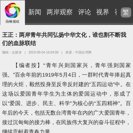
新闻
两岸观察
评论
视界
视频
繁
王正：两岸青年共同弘扬中华文化，谁也割不断我
们的血脉联结
编辑：左妍冰
|
2023-05-04 16:04:06
|
来源：中国台湾网
【编者按】“青年兴则国家兴，青年强则国家
强。”百余年前的1919年5月4日，一群时代青年捧起真
理的火炬，毅然投身至反帝反封建的“五四运动”中。在
这场以爱国青年学生为主体的爱国运动中，形成了
以“爱国、进步、民主、科学”为核心的“五四精神”。百
年后的今天，包括无数台湾青年在内的广大爱国青年，
接过沉甸甸的接力棒，在民族伟大复兴的奋斗征程中，
继续贡献着青春力量。