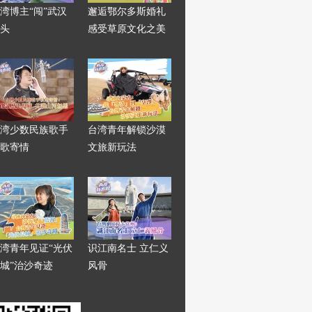
湾博主“闯”武汉
邂逅鄂尔多斯婚礼
头
感受草原文化之美
湾少数民族歌手
台湾青年解锁沙漠
歌寄情
文旅新玩法
湾青年见证“光伏
识江南名士 立仁义
城”治沙奇迹
风骨