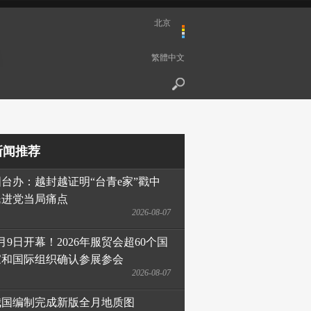
北京
繁體中文
新闻推荐
国台办：越封越证明“台青e家”戳中
民进党当局痛点
2026-08-07
月9日开幕！2026年服贸会超60个国
家和国际组织确认参展参会
2026-08-07
我国编制完成新版全月地质图