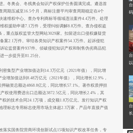
进。冬奥会、冬残奥会知识产权保护任务圆满完成。遴选首
台
周期压减至16.5个月，商标注册平均审查周期稳定在4个
码
快速维权中心。查办专利商标等领域违法案件4.4万件。处理
维权援助申请7.1万件，受理纠纷调解8.8万件。查办侵权盗
6万条，重点版权监管大型网站3029家。扣留进出口侵权嫌疑货
备案2.1万件。审结各类知识产权案件54.3万件。起诉侵犯
事诉讼监督案件937件。侦破侵犯知识产权和制售伪劣商品犯
台
一步提升至81.25分。
以
密集型产业增加值达到14.3万亿元（2021年值），同比增
权产业增加值达到8.48万亿元（2021年值），同比增长12.9%，
标质押融资总额达4868.8亿元，同比增长57.1%。著作权质押担
识产权使用费进出口总额达3872.5亿元，同比增长2.4%，其
权的技术合同24.1万项，成交额1.8万亿元。发行知识产权
台
。地理标志专用标志使用市场主体超2.3万家，产品年直接产值
长
效落实国务院营商环境创新试点15项知识产权改革任务，专