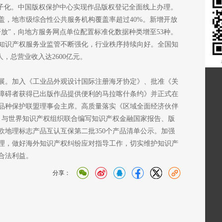
电子化。中国版权保护中心实现作品版权登记全面线上办理。
盖，地市级综合性公共服务机构覆盖率超过40%。新增开放
开放”，向地方服务网点单位配置标准化数据种类增至53种。
知识产权服务业监管不断强化，行业秩序持续向好。全国知
人，总营业收入达2600亿元。
展。加入《工业品外观设计国际注册海牙协定》、批准《关
障碍者获得已出版作品提供便利的马拉喀什条约》并正式在
品种保护联盟理事会主席。高质量落实《区域全面经济伙伴
容。与世界知识产权组织联合编写知识产权金融国家报告、版
欧地理标志产品互认互保第二批350个产品清单公示。加强
理，做好海外知识产权纠纷应对指导工作，切实维护知识产
合法利益。
分享：