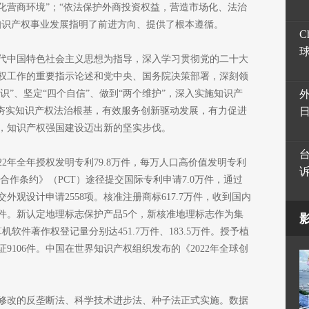
化营商环境”；“依法保护外商投资权益，营造市场化、法治
知识产权事业发展指明了前进方向、提供了根本遵循。
C
代中国特色社会主义思想为指导，深入学习贯彻党的二十大
权工作的重要指示论述和党中央、国务院决策部署，深刻领
识”、坚定“四个自信”、做到“两个维护”，深入实施知识产
步夯实知识产权法治根基，有效服务创新驱动发展，有力促进
，知识产权强国建设迈出新的坚实步伐。
22年全年授权发明专利79.8万件，每万人口高价值发明专利
合作条约》（PCT）途径提交国际专利申请7.0万件，通过
观设计申请2558项。核准注册商标617.7万件，收到国内
7件。新认定地理标志保护产品5个，新核准地理标志作为集
软件著作权登记量分别达451.7万件、183.5万件。授予植
证9106件。中国在世界知识产权组织发布的《2022年全球创
修改的反垄断法、科学技术进步法、种子法正式实施。数据