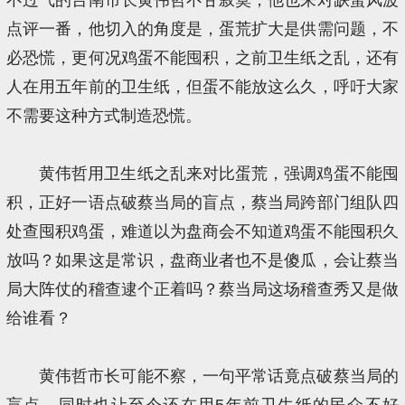
点评一番，他切入的角度是，蛋荒扩大是供需问题，不
必恐慌，更何况鸡蛋不能囤积，之前卫生纸之乱，还有
人在用五年前的卫生纸，但蛋不能放这么久，呼吁大家
不需要这种方式制造恐慌。
黄伟哲用卫生纸之乱来对比蛋荒，强调鸡蛋不能囤
积，正好一语点破蔡当局的盲点，蔡当局跨部门组队四
处查囤积鸡蛋，难道以为盘商会不知道鸡蛋不能囤积久
放吗？如果这是常识，盘商业者也不是傻瓜，会让蔡当
局大阵仗的稽查逮个正着吗？蔡当局这场稽查秀又是做
给谁看？
黄伟哲市长可能不察，一句平常话竟点破蔡当局的
盲点，同时也让至今还在用5年前卫生纸的民众不好