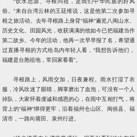
“饮水思源、寻根问祖，是我们中华民族的好风
俗。”来自台湾云林的王廷维说，这是他第二次参加寻
根之旅活动。去年寻根路上身背“福神”遍览八闽山水、
历史文化、田园风光，收获满满的他如今已把福建当作
第二故乡。今年的活动，他再一次早早报了名，希望通
过直播寻根的方式给岛内年轻人看，“我想告诉他们，
福建是台胞祖地，常回家看看”。
寻根路上，风雨交加，日夜兼程。雨水打湿了衣
服，冷风吹迷了眼睛，脚掌磨出了血泡，可没有一个人
掉队，大家怀着虔诚和感恩的心，在雨中互相打气，将
背上的“福神”绑得更牢，沿着福州仓山区、闽侯县、福
清市，一路向莆田、泉州行进。