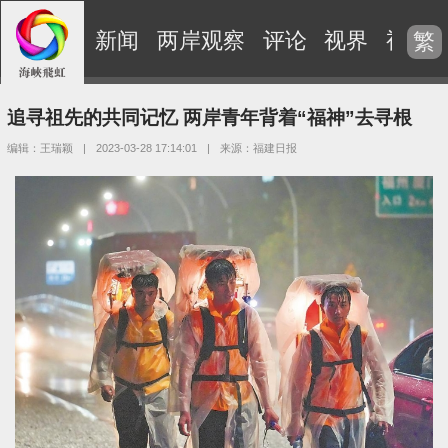
新闻
两岸观察
评论
视界
视频
繁
追寻祖先的共同记忆 两岸青年背着“福神”去寻根
编辑：王瑞颖
|
2023-03-28 17:14:01
|
来源：福建日报