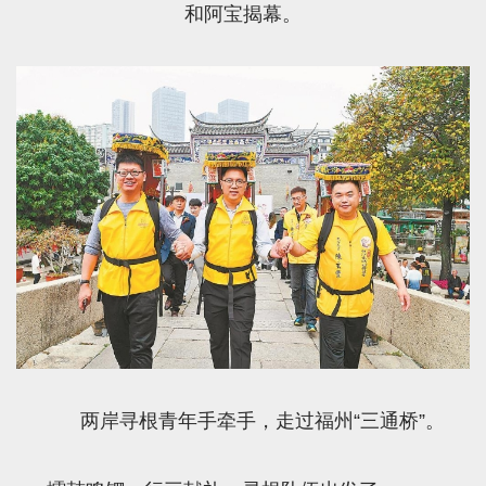
和阿宝揭幕。
两岸寻根青年手牵手，走过福州“三通桥”。