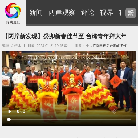
新闻
两岸观察
评论
视界
视频
繁
【两岸新发现】癸卯新春佳节至 台湾青年拜大年
编辑: 左妍冰
|
时间: 2023-01-21 19:45:02
|
来源：
中央广播电视总台海峡飞虹