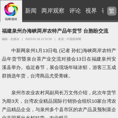
新闻
两岸观察
评论
视界
视频
繁
福建泉州办海峡两岸农特产品年货节 台胞盼交流
编辑：左妍冰
|
2023-01-16 12:31:50
|
来源：中国新闻网
中新网泉州1月13日电 (记者 孙虹)海峡两岸农特产
品年货节暨泉台茶产业交流对接会13日在福建泉州安
溪县举办。临近春节，展会现场年味浓郁，游客三五成
群挑选年货，台湾商品尤受青睐。
泉州市农业农村局副局长万文伟介绍，此次年货节
为期3天，台湾农业精品国际行销协会组织10家台湾农
产品精品企业，与泉州多个县市区的农产品及预制菜企
业共同展出乡村好货、农业精品。