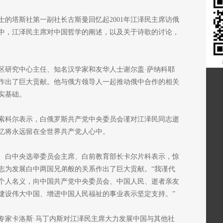
的塔斯社第一副社长古斯曼回忆起2001年江泽民主席访俄
中，江泽民主席对中国哲学的阐述，以及关于诗歌的讨论，
。
区研究中心主任、知名汉学家和友华人士谢尔盖·萨纳科耶
作出了巨大贡献。他与俄方领导人一起推动俄中合作的相关
实基础。
索科尔表示，白俄罗斯共产党中央委员会谨对江泽民同志逝
忆将永远留在全世界共产党人心中。
、白中央选举委员会主席、白前教育部长卡尔片科表示，惊
志为发展白中两国兄弟般的关系作出了巨大贡献。“我谨代
个人名义，向中国共产党中央委员会、中国人民、逝者亲友
建设伟大中国、增进中国人民福祉的事业表示坚定支持。”
专家卡洛斯·马丁内斯对江泽民主席大力发展中国与其他社