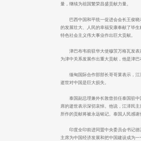
量，继续为祖国繁荣昌盛贡献力量。
巴西中国和平统一促进会会长王俊晓
的发展壮大、人民的幸福安康奉献了毕生
特色社会主义伟大事业作出巨大贡献。
津巴布韦前驻华大使穆茨万格瓦发表
为津中关系发展作出重大贡献，他是津巴
缅甸国际合作部部长哥哥莱表示，江
逝世对中国是巨大损失。
泰国副总理兼外长敦曾担任泰国驻中国
席的逝世表示深切哀悼。他说，江泽民主
所作的贡献将被永远铭记。泰国人民感谢
印度全印前进同盟中央委员会书记德
主席为中国经济发展和把中国建设成为一