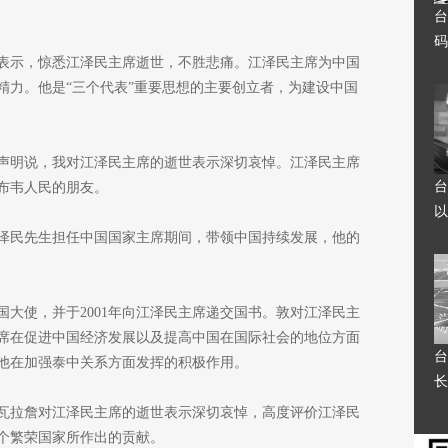
台
码
表示，惊悉江泽民主席逝世，不胜悲痛。江泽民主席为中国
精力。他是“三个代表”重要思想的主要创立者，为建设中国
声明说，我对江泽民主席的逝世表示深切哀悼。江泽民主席
台
布韦人民的朋友。
以
泽民先生担任中国国家主席期间，带领中国持续发展，他的
大使，并于2001年向江泽民主席递交国书。敦对江泽民主
席在促进中国经济发展以及提高中国在国际社会的地位方面
台
他在加强泰中关系方面发挥的积极作用。
长
瓦拉詹对江泽民主席的逝世表示深切哀悼，高度评价江泽民
个繁荣国家所作出的贡献。