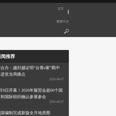
北京
繁體中文
新闻推荐
国台办：越封越证明“台青e家”戳中
民进党当局痛点
2026-08-07
月9日开幕！2026年服贸会超60个国
家和国际组织确认参展参会
2026-08-07
我国编制完成新版全月地质图