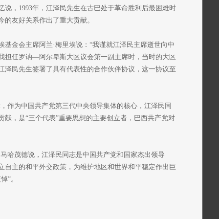
说，1993年，江泽民先生在古巴处于革命胜利后最困难时
今的友好关系作出了重大贡献。
埃基金会主席阿兰·梅里埃说：“我谨就江泽民主席逝世向中
，我担任罗讷—阿尔卑斯大区议会第一副主席时，当时的大区
江泽民先生签署了具有代表性的合作伙伴协议，这一协议至
示，作为中国共产党第三代中央领导集体的核心，江泽民同
贡献，是“三个代表”重要思想的主要创立者，巴西共产党对
·马哈茂德说，江泽民同志是中国共产党和国家杰出领导
立自主的和平外交政策，为维护地区和世界和平稳定作出巨
悼”。