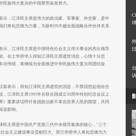
华民族伟大复兴的中国梦而奋发努力。
C
表示，江泽民主席是伟大的政治家、军事家、外交家，是中
我们将化悲痛为力量，为新时代中越全面战略合作伙伴关系
表示，江泽民主席是中国特色社会主义伟大事业的杰出领导
献。在土华侨华人得知江泽民主席逝世消息，心情十分悲
丰功伟绩，将继续为全面推进中华民族伟大复兴而团结奋
汉新表示，得知江泽民主席逝世的消息，不禁回想起他在任
，江泽民主席1995年在联合国成立50周年特别纪念会议上
界》重要讲话呼吁各国政治家不辜负世界人民的期望，共同
深远影响。
泽民主席是中国共产党第三代中央领导集体的核心，“三个
色社会主义建设事业贡献巨大。荷兰华侨华人将化悲痛为力