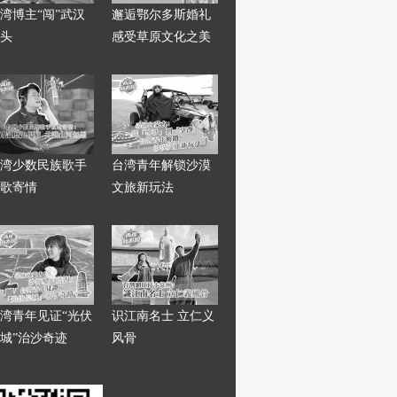
湾博主“闯”武汉
邂逅鄂尔多斯婚礼
头
感受草原文化之美
湾少数民族歌手
台湾青年解锁沙漠
歌寄情
文旅新玩法
湾青年见证“光伏
识江南名士 立仁义
城”治沙奇迹
风骨