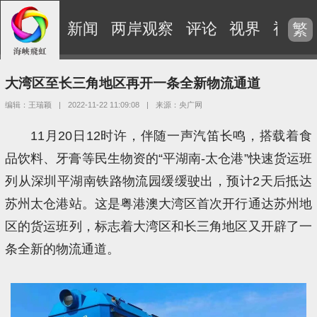
新闻
两岸观察
评论
视界
视频
繁
大湾区至长三角地区再开一条全新物流通道
编辑：王瑞颖
|
2022-11-22 11:09:08
|
来源：央广网
11月20日12时许，伴随一声汽笛长鸣，搭载着食
品饮料、牙膏等民生物资的“平湖南-太仓港”快速货运班
列从深圳平湖南铁路物流园缓缓驶出，预计2天后抵达
苏州太仓港站。这是粤港澳大湾区首次开行通达苏州地
区的货运班列，标志着大湾区和长三角地区又开辟了一
条全新的物流通道。