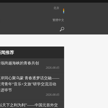
北京
繁體中文
新闻推荐
一场跨越海峡的青春共创
2026-08-05
两岸同心聚乌蒙 青春逐梦话交融——
台湾青年“音乐+文旅”研学交流活动
走进毕节
2026-08-05
“以天下之利为利”——中国元首外交