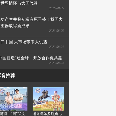
的世界情怀与大国气派
2026-08-05
成功产生并鉴别稀有原子核！我国大
国重器取得新成果
2026-08-05
出口中国 大市场带来大机遇
2026-08-04
“中国智造”通全球　开放合作促共赢
2026-08-04
影音推荐
湾博主“闯”武汉
邂逅鄂尔多斯婚礼