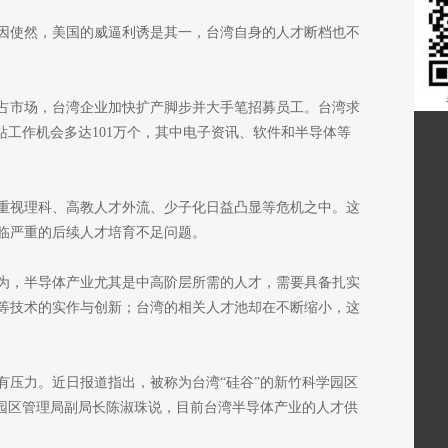
因使然，美国的威逼利诱是其一，台湾自身的人才断档也不
占市场，台湾企业加快扩产脚步并大手笔招募员工。台湾求
全站工作机会多达101万个，其中电子资讯、软件和半导体等
重视理科、高教人才外流、少子化日益凸显等危机之中。这
临严重的后续人才培育不足问题。
为，半导体产业尤其是中高阶层所需的人才，需要具备扎实
等技术的实作与创新；台湾的相关人才池却在不断缩小，这
有压力。近日报道指出，被称为台湾“硅谷”的新竹科学园区
该园区管理局副局长陈淑珠说，目前台湾半导体产业的人才供