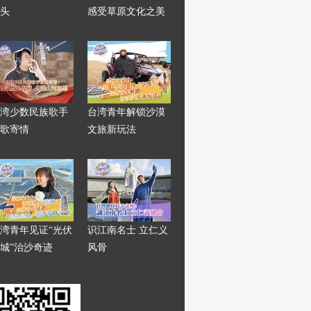
头
感受草原文化之美
湾少数民族歌手
台湾青年解锁沙漠
歌寄情
文旅新玩法
湾青年见证“光伏
识江南名士 立仁义
城”治沙奇迹
风骨