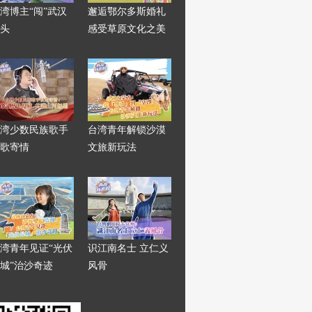
湾博主“闯”武汉
邂逅鄂尔多斯婚礼
头
感受草原文化之美
湾少数民族歌手
台湾青年解锁沙漠
歌寄情
文旅新玩法
湾青年见证“光伏
识江南名士 立仁义
城”治沙奇迹
风骨