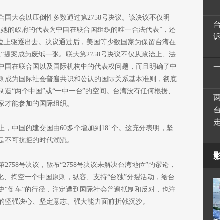
届联合国大会以压倒性多数通过第2758号决议。该决议不仅明
认她的政府的代表为中国在联合国组织的唯一合法代表”，还
席位上驱逐出去。决议通过后，美国等少数国家为保留台湾在
”提案成为废纸一张。联大第2758号决议不仅从政治上、法
中国在联合国以及国际机构中的代表权问题，而且明确了中
则成为国际社会普遍共识和公认的国际关系基本准则，彻底
造“两个中国”或“一中一台”的空间。台湾没有任何根据、
家才能参加的国际组织。
上，中国的建交国由60多个增加到181个。这充分表明，坚
是不可抗拒的时代潮流。
758号决议，散布“2758号决议未解决台湾地位”的谬论，
化、掏空一个中国原则，纵容、支持“台独”分裂活动，给台
史“倒车”的行径，注定遭到国际社会普遍抵制和反对，也注
的坚强决心、坚定意志、强大能力面前折戟沉沙。