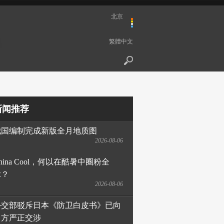
北京
繁體中文
新闻推荐
我国编制完成新版全月地质图
2026-08-06
hina Cool，何以在酷暑中圈粉全
球？
2026-08-06
外交部驳斥日本《防卫白皮书》已向
日方严正交涉