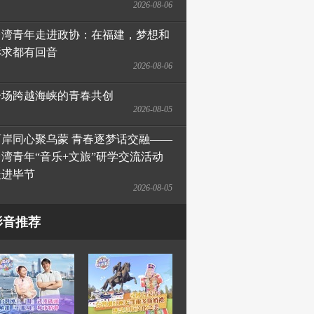
2026-08-06
台湾青年走进政协：在福建，梦想和
诉求都有回音
2026-08-06
一场跨越海峡的青春共创
2026-08-05
两岸同心聚乌蒙 青春逐梦话交融——
台湾青年“音乐+文旅”研学交流活动
走进毕节
2026-08-05
影音推荐