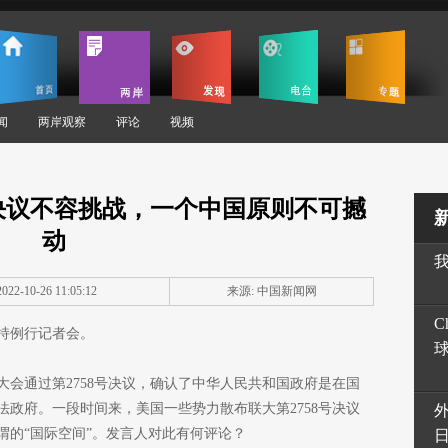
闻
两岸观察
评论
视频
号决议不容挑战，一个中国原则不可撼
动
22-10-26 11:05:12
来源: 中国新闻网
C
主持例行记者会。
大会通过第2758号决议，确认了中华人民共和国政府是在国
政府。一段时间来，美国一些势力散布联大第2758号决议
谓的“国际空间”。发言人对此有何评论？