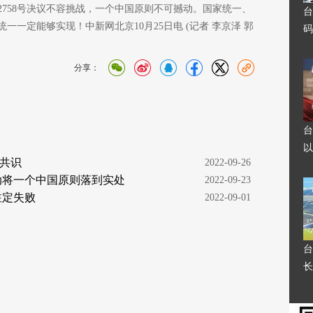
758号决议不容挑战，一个中国原则不可撼动。国家统一、
台
一定能够实现！中新网北京10月25日电 (记者 李京泽 郭
码
分享：
台
以
共识
  2022-09-26
动将一个中国原则落到实处
  2022-09-23
注定失败
  2022-09-01
台
长