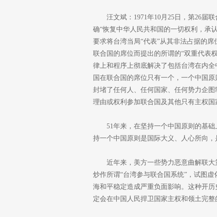
汪文斌：1971年10月25日，第26
确“恢复中华人民共和国的一切权利，承
要求将台湾当局“代表”从其非法占据的
联合国的席位而提出的所谓的“双重代表权
律上和程序上彻底解决了包括台湾在内全
国在联合国的席位只有一个，一个中国原
封堵了任何人、任何国家、任何势力企图制
理由或权利参加联合国及其他只有主权国
51年来，在坚持一个中国原则的基础
持一个中国原则是国际大义、人心所向，
近年来，美方一些势力恶意曲解联大第2
炒作所谓“台湾参与联合国系统”，试图虚
海和平稳定造成严重负面影响。这种开历
定会在中国人民捍卫国家主权和领土完整