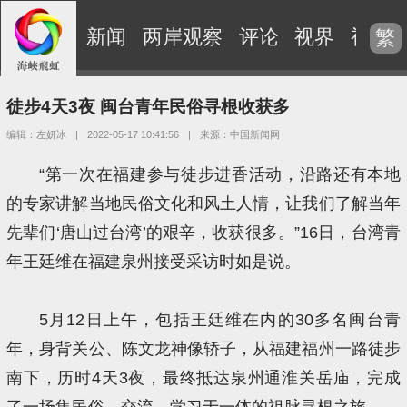
新闻
两岸观察
评论
视界
视频
繁
徒步4天3夜 闽台青年民俗寻根收获多
编辑：左妍冰
|
2022-05-17 10:41:56
|
来源：中国新闻网
“第一次在福建参与徒步进香活动，沿路还有本地
的专家讲解当地民俗文化和风土人情，让我们了解当年
先辈们‘唐山过台湾’的艰辛，收获很多。”16日，台湾青
年王廷维在福建泉州接受采访时如是说。
5月12日上午，包括王廷维在内的30多名闽台青
年，身背关公、陈文龙神像轿子，从福建福州一路徒步
南下，历时4天3夜，最终抵达泉州通淮关岳庙，完成
了一场集民俗、交流、学习于一体的祖脉寻根之旅。