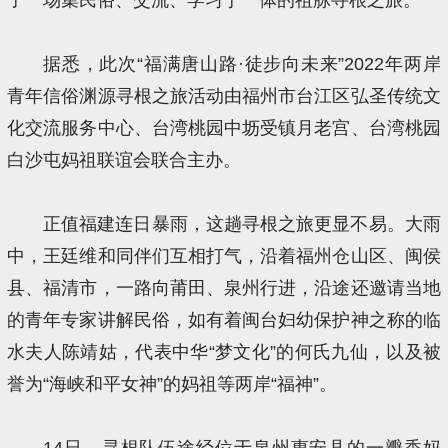
据悉，此次“福满唐山路·徒步向未来”2022年两岸
青年信俗渊源寻根之旅活动由福州市台江区弘圣传统文
化交流服务中心、台湾桃园中坜受镇月老宫、台湾桃园
白沙屯妈祖联谊会联合主办。
正值福建连日暴雨，这趟寻根之旅更显不易。大雨
中，王廷维和同伴们互相打气，沿着福州仓山区、闽侯
县、福清市，一路向莆田、泉州行进，沿途还邀请当地
的青年专家讲解民俗，如有着闽台妇幼保护神之称的临
水夫人陈靖姑，代表中华“梦文化”的何氏九仙，以及被
誉为“海峡和平女神”的妈祖等两岸“福神”。
14日，寻根队伍途经位于泉州惠安县的一瓣香妈