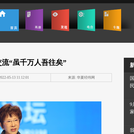
流“虽千万人吾往矣”
22-05-13 11:12:01
来源: 华夏经纬网
9