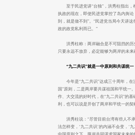
至于民进党讲“台独”，洪秀柱指出，
执政的现在，即使民进党掌控了岛内舆论，
到，就是做不到”。“民进党当局今天讲
政的政党私利而已。”
洪秀柱称：两岸融合是不可阻挡的历
只要永远不放弃，必定能够为两岸的未来
“九二共识”就是一中原则和共谋统一
今年是“九二共识”达成三十周年，在
国”原则，二是两岸要共谋祖国和平统一。洪
作、大交流的好时代，在“九二共识”的基
利，也可以说是开创了两岸和平统一的契
洪秀柱说：“尽管目前台湾有些人不承
法怎样变，‘九二共识’的内涵不会变，‘
中国原则之下，两岸共同谋求国家未来的