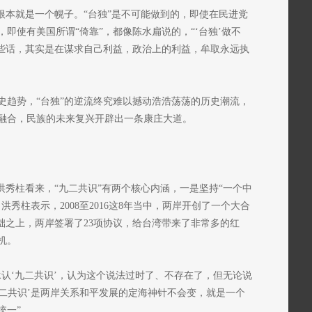
根本就是一个幌子。“台独”是不可能做到的，即使在民进党
即使有美国所谓“倚靠”，都像陈水扁说的，“‘台独’做不
这些话，其实是在谋求自己利益，政治上的利益，牟取永远执
史趋势，“台独”的逆流终究难以撼动浩浩荡荡的历史潮流，
融合，民族的未来复兴开辟出一条康庄大道。
洪秀柱看来，“九二共识”有两个核心内涵，一是坚持“一个中
秀柱表示，2008至2016这8年当中，两岸开创了一个大合
础之上，两岸签署了23项协议，给台湾带来了非常多的红
机。
认‘九二共识’，认为这个说法过时了、不存在了，但无论说
九二共识’是两岸关系和平发展的定海神针不会变，就是一个
统一”。