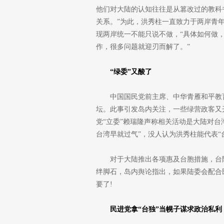
他们对大陆的认知往往是从篡改过的教科
关系。”为此，洪秀柱一直致力于两岸青
现两岸统一不能只说不做，“具体如何做
作，很多问题就迎刃而解了。”
“绿委”又酸了
中国国民党前主席、中华青雁和平教
坛。此事引发岛内关注，一些绿营政客又
党“立委”赖瑞隆声称相关活动是大陆对台
台湾早就过气”，没人认为洪秀柱能代表“
对于大陆推出各项惠及台胞措施，台
绊脚石，岛内舆论指出，如果陆委会配合民
要了!
民进党拿“台独”当幌子谋求政治私利