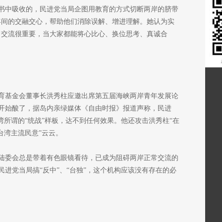
书中吸收的，民进党当局企图用教育的方式切断两岸的脐带
年间的交融交心，帮助他们消除误解、增进理解。她认为实
，交流很重要，当大家都能将心比心、换位思考、真诚合
育基金会董事长洪秀柱应邀出席第五届海峡两岸青年发展论
开始酸了，据岛内亲绿媒体《自由时报》报道声称，民进
湾所谓的“统战”样板，达不到任何效果。他还攻击洪秀柱“在
台湾主流民意”云云。
陆委会总是带着有色眼镜看待，已成为阻碍两岸正常交流的
进党当局搞“反中”、“台独”，这个机构应该没有存在的必