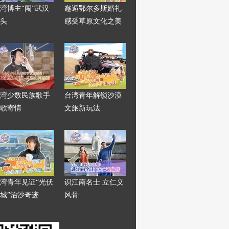
湾博主“闯”武汉
邂逅鄂尔多斯婚礼
头
感受草原文化之美
湾少数民族歌手
台湾青年解锁沙漠
歌寄情
文旅新玩法
湾青年见证“光伏
识江南名士 立仁义
城”治沙奇迹
风骨