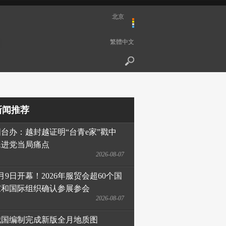
北京
繁體中文
新闻推荐
国台办：越封越证明“台青e家”戳中
民进党当局痛点
2026-08-07
月9日开幕！2026年服贸会超60个国
家和国际组织确认参展参会
2026-08-07
我国编制完成新版全月地质图