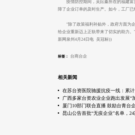
疫情防控期间，吴妘蓁所在的福建富
障了企业订单的及时生产。如今，工厂已
“除了政策福利补贴外，政府方面为企
给企业重新迈上正轨带来了切实的助力。”
新网泉州4月24日电 吴冠标))
台商台企
标签：
相关新闻
在苏台资医院驰援抗疫一线：累计超
广西多家台资农业企业跑出发展“加
厦门10部门联合直播 鼓励台青台
昆山公告首批“无疫企业”名单，2