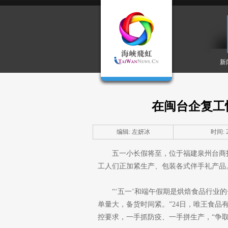
新
在闽台企复工
编辑: 左妍冰
时间: 20
五一小长假将至，位于福建泉州台商
工人们正加紧生产、包装各式伴手礼产品
“‘五一’和端午假期是烘焙食品行业
单量大，备货时间紧。”24日，唯王食
控要求，一手抓防疫、一手拼生产，“争取