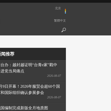
北京
繁體中文
新闻推荐
国台办：越封越证明“台青e家”戳中
民进党当局痛点
2026-08-07
月9日开幕！2026年服贸会超60个国
家和国际组织确认参展参会
2026-08-07
我国编制完成新版全月地质图