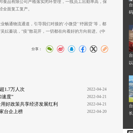
邦食品有限公司严格落实闭环管理，一线员工出勤率高，保
台
经全面复工复产。
码
业畅通物流通道，引导我们对接的‘小微贷’‘纾困贷’等，都
吴妘蓁说，“疫”散花开，一切都在向着好的方向前进。(中
分享：
台
以
1.7万人次
  2022-04-24
速度”
  2022-04-21
企用好政策共享经济发展红利
  2022-04-21
台
4家台企上榜
  2022-04-20
长