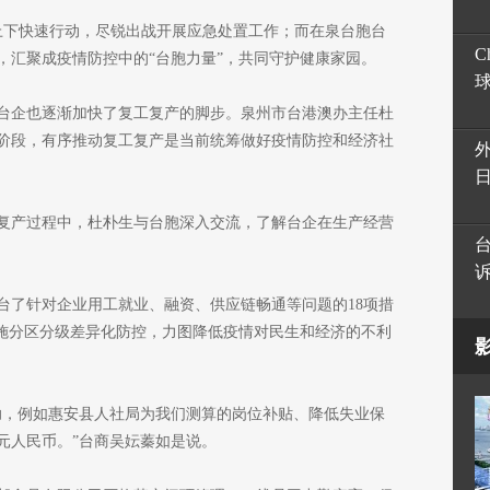
州上下快速行动，尽锐出战开展应急处置工作；而在泉台胞台
C
，汇聚成疫情防控中的“台胞力量”，共同守护健康家园。
台企也逐渐加快了复工复产的脚步。泉州市台港澳办主任杜
阶段，有序推动复工复产是当前统筹做好疫情防控和经济社
复产过程中，杜朴生与台胞深入交流，了解台企在生产经营
台了针对企业用工就业、融资、供应链畅通等问题的18项措
实施分区分级差异化防控，力图降低疫情对民生和经济的不利
助，例如惠安县人社局为我们测算的岗位补贴、降低失业保
元人民币。”台商吴妘蓁如是说。