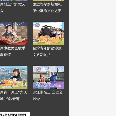
湾博主“闯”武汉
邂逅鄂尔多斯婚礼
头
感受草原文化之美
湾少数民族歌手
台湾青年解锁沙漠
歌寄情
文旅新玩法
湾青年见证“光伏
识江南名士 立仁义
城”治沙奇迹
风骨