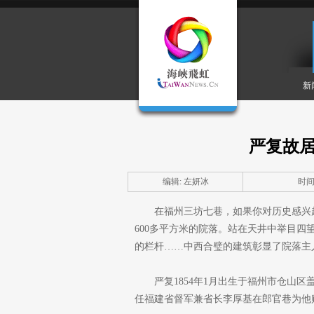
新
严复故居
编辑: 左妍冰
时间: 
在福州三坊七巷，如果你对历史感兴
600多平方米的院落。站在天井中举目
的栏杆……中西合璧的建筑彰显了院落主
严复1854年1月出生于福州市仓山区
任福建省督军兼省长李厚基在郎官巷为他