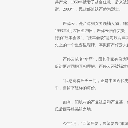
共产党，1950年携妻子赴台任教，后来被
逝。2003年，民政部追认严侨为烈士。
严倬云，是台湾妇女界领袖人物，她
1993年4月27日至29日，严倬云陪伴
行的“汪辜会谈”。“汪辜会谈”是海峡两
史上的一个重要里程碑。辜振甫严倬云夫
严停云笔名“华严”，因其作家身份为
促进两岸同胞互相理解。严停云还被福建
“我总觉得严氏一门，正是中国近代
中，曾留下这样的评价。
如今，阳岐村的严复祖居和严复墓，
氏后裔寻根谒祖之地。
今年1月，“回望严复，展望复兴”旅