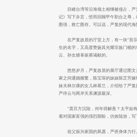
目睹台湾等沿海领土相继被侵占，严
记》写下弁言，愤而回顾甲午割台之辱，
图强，救亡图存。可以说，严复的现代海
在严复故居的厅堂上方，有一块“吾宗
生的名字，又高度赞扬其光耀宗族门楣的
云、孙女婿辜振甫谒献的。
悠悠岁月，严复故居的展厅通过图文
家之间通婚频繁，陈宝琛的妹妹陈芷芳嫁
妹夫林尔康的女儿林慕兰，介绍给了严复
严停云与两岸关系渊源最深。
“震旦方沉陆，何年得解悬？太平如有
着对国家富强的强烈期盼，仿效陆游，写
祖父振兴家国的夙愿，严侨身体力行