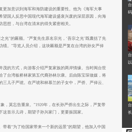
台
复更加意识到海军和海防建设的重要性。他为《海军大事
码
希望国人反思中国现代海军建设盛衰兴废的深层原因，向海
防思想，与台湾在清末的得失紧密相关。
之光”的匾额。“严复先生原名宗光，‘吾宗之光’既囊括了先
功绩。”导览人员介绍，这块匾额是严复在台湾的孙女严倬
台
以
并茂的方式，向游客介绍严复家族的两岸情缘。当时闽台世
给了台湾板桥林家第五代裔孙林尔康。后由陈宝琛做媒，将
的三儿子严琥。在严琥和林慕兰的子女中，严侨、严倬云、
象，莫忘告重泉。”1920年，在长孙严侨出生之际，严复带
台
下这首示儿诗，期望子孙兴家门，更要振国家。
长
。带着“为了给国家带来一个新的远景”的期望，他加入中国