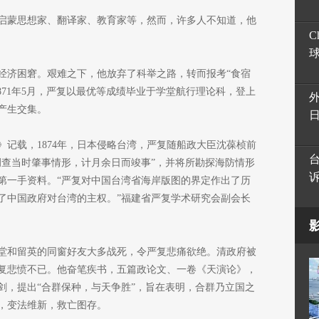
启蒙思想家、翻译家、教育家等，然而，许多人不知道，他
C
父，经济困窘。艰难之下，他放弃了科举之路，转而报考“食宿
871年5月，严复以最优等成绩毕业于学堂航行理论科，登上
产生交集。
记载，1874年，日本侵略台湾，严复随船政大臣沈葆桢前
调查当时肇事情形，计月余日而竣事”，并将所勘探海防情形
第一手资料。“严复对中国台湾省海岸版图的界定作出了历
了中国政府对台湾的主权。”福建省严复学术研究会副会长
学堂和留英的同窗好友大多战死，令严复悲痛欲绝。清政府被
复悲愤不已。他奋笔疾书，五篇政论文、一卷《天演论》，
剑，提出“合群保种，与天争胜”，旨在表明，合群乃立国之
，变法维新，救亡图存。