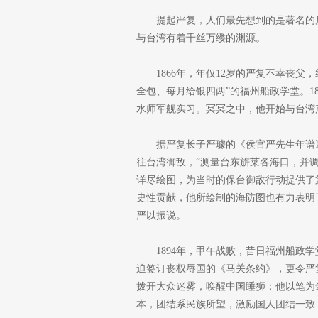
提起严复，人们最先想到的是著名的
与台湾有着千丝万缕的渊源。
1866年，年仅12岁的严复不幸丧
全包、每月给银四两”的福州船政学堂。1
水师军舰实习。冥冥之中，他开始与台湾
据严复长子严璩的《侯官严先生年谱》
往台湾御敌，“测量台东旂莱各海口，并
详尽绘图，为当时的保台御敌行动提供了
史性贡献，他所绘制的海防图也有力表明
严以振说。
1894年，甲午战败，昔日福州船政
迫签订丧权辱国的《马关条约》，更令严
拨开大众迷雾，唤醒中国睡狮；他以笔为
本，团结系民族所望，激励国人团结一致