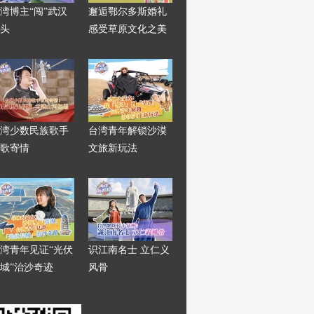
湾博主“闯”武汉
邂逅鄂尔多斯婚礼
头
感受草原文化之美
湾少数民族歌手
台湾青年解锁沙漠
歌寄情
文旅新玩法
湾青年见证“光伏
识江南名士 立仁义
城”治沙奇迹
风骨