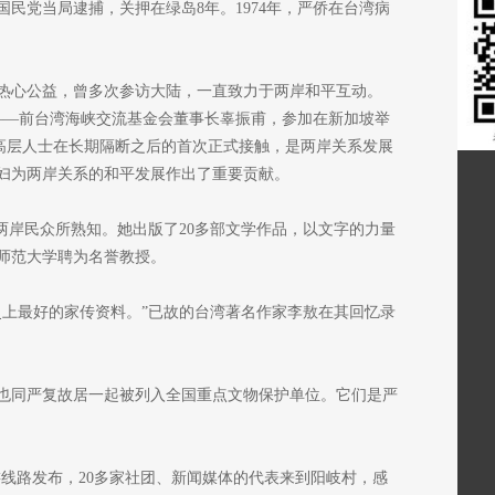
国民党当局逮捕，关押在绿岛8年。1974年，严侨在台湾病
热心公益，曾多次参访大陆，一直致力于两岸和平互动。
丈夫——前台湾海峡交流基金会董事长辜振甫，参加在新加坡举
岸高层人士在长期隔断之后的首次正式接触，是两岸关系发展
妇为两岸关系的和平发展作出了重要贡献。
两岸民众所熟知。她出版了20多部文学作品，以文字的力量
师范大学聘为名誉教授。
史上最好的家传资料。”已故的台湾著名作家李敖在其回忆录
也同严复故居一起被列入全国重点文物保护单位。它们是严
游线路发布，20多家社团、新闻媒体的代表来到阳岐村，感