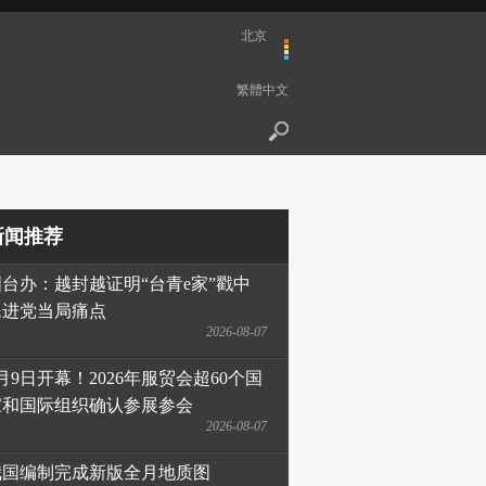
北京
繁體中文
新闻推荐
国台办：越封越证明“台青e家”戳中
民进党当局痛点
2026-08-07
月9日开幕！2026年服贸会超60个国
家和国际组织确认参展参会
2026-08-07
我国编制完成新版全月地质图