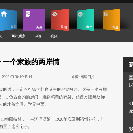
闻
两岸观察
评论
视频
 一个家族的两岸情
2022-03-30 10:45:16
来源: 福建日报
趣的话，一定不可错过郎官巷中的严复故居。这是一座占地
四望，古色古香的插屏门、雕刻精美的轩架、仿西方建筑纹饰
9
人的才兼文理、学贯中西。
盖山镇阳岐村，一生沉浮漂泊，1920年底回到福州养病，时
购置了这座宅子。