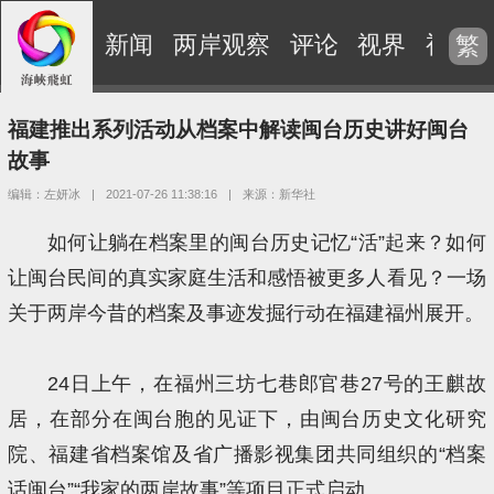
新闻
两岸观察
评论
视界
视频
繁
福建推出系列活动从档案中解读闽台历史讲好闽台
故事
编辑：左妍冰
|
2021-07-26 11:38:16
|
来源：新华社
如何让躺在档案里的闽台历史记忆“活”起来？如何
让闽台民间的真实家庭生活和感悟被更多人看见？一场
关于两岸今昔的档案及事迹发掘行动在福建福州展开。
24日上午，在福州三坊七巷郎官巷27号的王麒故
居，在部分在闽台胞的见证下，由闽台历史文化研究
院、福建省档案馆及省广播影视集团共同组织的“档案
话闽台”“我家的两岸故事”等项目正式启动。