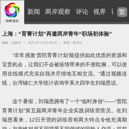
新闻
两岸观察
评论
视界
视频
繁
上海：“育菁计划”再邀两岸青年“职场初体验”
编辑：左妍冰
|
2021-07-13 10:49:23
|
来源：新华社
“非常感激‘普陀育菁计划’能提供如此优质的资源和
宝贵机会，让我们不会被疫情带来的不便耽搁，可以使
用在线模式充实自我并尽情地互相交流。”通过视频连
线，台湾辅仁大学统计咨询学系大四学生刘瑞恩说。
这个暑假，刘瑞恩拥有了一个“临时身份”——“普陀
育菁计划”第五届两岸青年企业实践训练营营员。在刘
瑞恩看来，12日开营的训练营有两大特点令他充满期
待：与海峡对岸不同背景不同领域的同龄人交流；提前