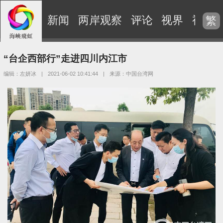
新闻
两岸观察
评论
视界
视频
繁
“台企西部行”走进四川内江市
编辑：左妍冰
|
2021-06-02 10:41:44
|
来源：中国台湾网