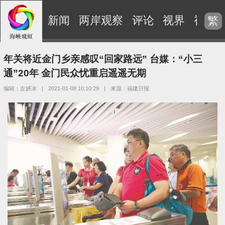
新闻
两岸观察
评论
视界
视频
繁
年关将近金门乡亲感叹“回家路远” 台媒：“小三
通”20年 金门民众忧重启遥遥无期
编辑：左妍冰
|
2021-01-08 10:10:29
|
来源：福建日报