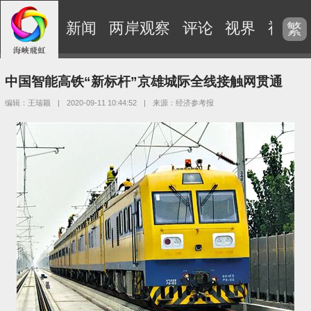
新闻
两岸观察
评论
视界
视频
繁
中国智能高铁“新标杆”京雄城际全线接触网贯通
编辑：王瑞颖
|
2020-09-11 10:44:52
|
来源：经济参考报