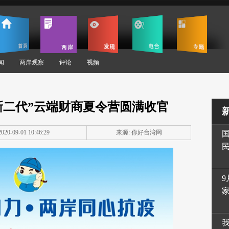
闻
两岸观察
评论
视频
“新二代”云端财商夏令营圆满收官
20-09-01 10:46:29
来源: 你好台湾网
9