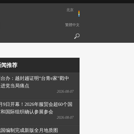
北京
繁體中文
新闻推荐
国台办：越封越证明“台青e家”戳中
民进党当局痛点
2026-08-07
月9日开幕！2026年服贸会超60个国
家和国际组织确认参展参会
2026-08-07
我国编制完成新版全月地质图