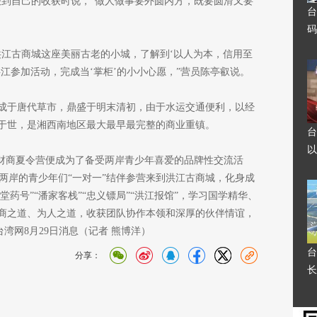
谈到自己的收获时说，“做人做事要外圆内方，既要圆滑又要
台
码
洪江古商城这座美丽古老的小城，了解到‘以人为本，信用至
江参加活动，完成当‘掌柜’的小小心愿，”营员陈亭叡说。
成于唐代草市，鼎盛于明末清初，由于水运交通便利，以经
于世，是湘西南地区最大最早最完整的商业重镇。
台
以
代”财商夏令营便成为了备受两岸青少年喜爱的品牌性交流活
，两岸的青少年们“一对一”结伴参营来到洪江古商城，化身成
堂药号”“潘家客栈”“忠义镖局”“洪江报馆”，学习国学精华、
商之道、为人之道，收获团队协作本领和深厚的伙伴情谊，
台湾网8月29日消息（记者 熊博洋）
台
分享：
长