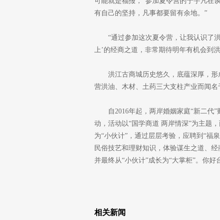
可能就是福报，”参加夏令营的宁宇凡在
有自己的坚持，凡事都要留有余地。”
“通过参加这次夏令营，让我认识了
上’的经商之道，非常期待明年有机会到洪
洪江古商城历史悠久，底蕴深厚，形
营洪油、木材、土药三大支柱产业而闻名
自2016年起，两岸婚姻家庭“新二
动，活动以“国学商道 两岸情深”为主题
为“小伙计”，通过层层考验，应聘到“福泉
民俗技艺和理财知识，体验谋生之道、经
并最终从“小伙计”成长为“大掌柜”。你好
相关新闻