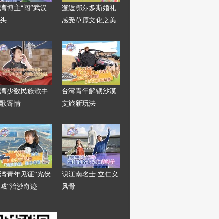
湾博主“闯”武汉
邂逅鄂尔多斯婚礼
头
感受草原文化之美
湾少数民族歌手
台湾青年解锁沙漠
歌寄情
文旅新玩法
湾青年见证“光伏
识江南名士 立仁义
城”治沙奇迹
风骨