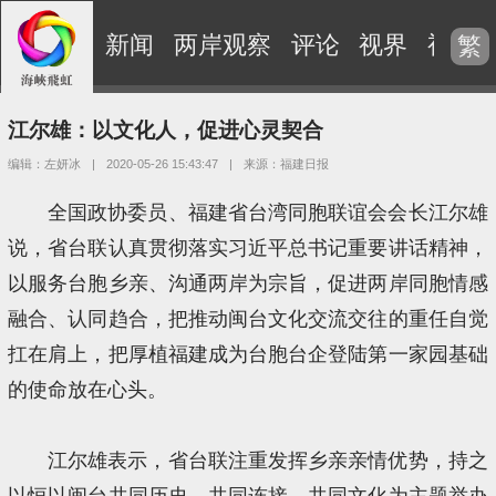
新闻
两岸观察
评论
视界
视频
繁
江尔雄：以文化人，促进心灵契合
编辑：左妍冰
|
2020-05-26 15:43:47
|
来源：福建日报
全国政协委员、福建省台湾同胞联谊会会长江尔雄
说，省台联认真贯彻落实习近平总书记重要讲话精神，
以服务台胞乡亲、沟通两岸为宗旨，促进两岸同胞情感
融合、认同趋合，把推动闽台文化交流交往的重任自觉
扛在肩上，把厚植福建成为台胞台企登陆第一家园基础
的使命放在心头。
江尔雄表示，省台联注重发挥乡亲亲情优势，持之
以恒以闽台共同历史、共同连接、共同文化为主题举办