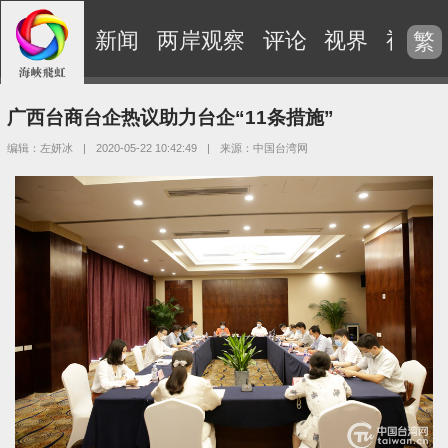
新闻
两岸观察
评论
视界
视频
繁
广西台商台企热议助力台企“11条措施”
编辑：左妍冰
|
2020-05-22 10:42:49
|
来源：中国台湾网