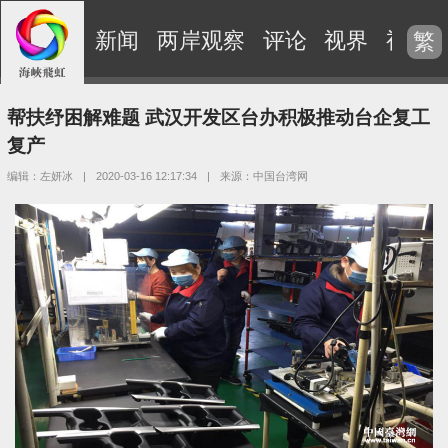
新闻
两岸观察
评论
视界
视频
繁
帮扶纾困解难题 武汉开发区台办积极推动台企复工
复产
编辑：左妍冰
|
2020-03-16 12:17:34
|
来源：中国台湾网