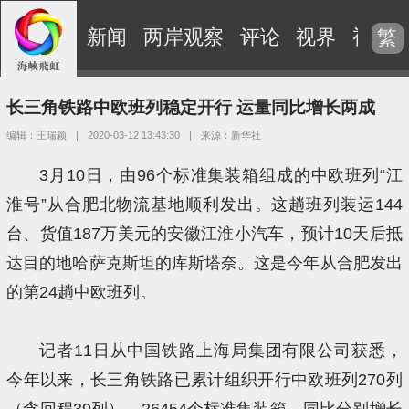
新闻
两岸观察
评论
视界
视频
繁
长三角铁路中欧班列稳定开行 运量同比增长两成
编辑：王瑞颖
|
2020-03-12 13:43:30
|
来源：新华社
3月10日，由96个标准集装箱组成的中欧班列“江
淮号”从合肥北物流基地顺利发出。这趟班列装运144
台、货值187万美元的安徽江淮小汽车，预计10天后抵
达目的地哈萨克斯坦的库斯塔奈。这是今年从合肥发出
的第24趟中欧班列。
记者11日从中国铁路上海局集团有限公司获悉，
今年以来，长三角铁路已累计组织开行中欧班列270列
（含回程39列），26454个标准集装箱，同比分别增长