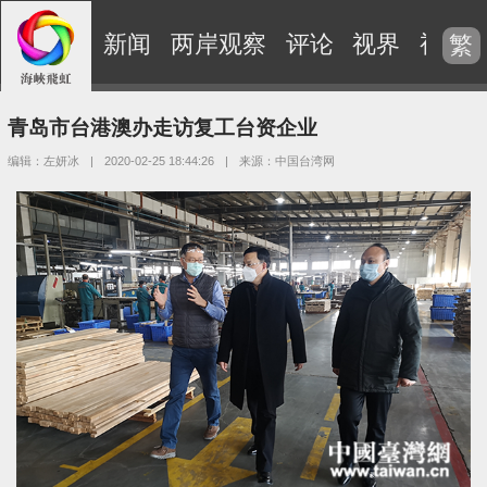
新闻
两岸观察
评论
视界
视频
繁
青岛市台港澳办走访复工台资企业
编辑：左妍冰
|
2020-02-25 18:44:26
|
来源：中国台湾网