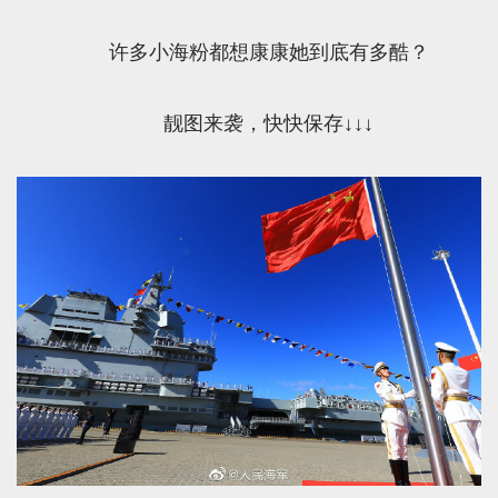
许多小海粉都想康康她到底有多酷？
靓图来袭，快快保存↓↓↓