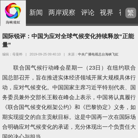
新闻
两岸观察
评论
视界
视频
繁
国际锐评：中国为应对全球气候变化持续释放“正能
量”
编辑：母曼晔
|
2019-09-25 09:40:10
|
来源：
中央广播电视总台海峡飞虹
联合国气候行动峰会星期一（23日）在纽约联合
国总部召开，旨在推进实体经济领域开展大规模具体行
动，应对气候变化。中国国家主席习近平特别代表、国
务委员兼外交部长王毅在峰会上表示，中国将认真履行
《联合国气候变化框架公约》和《巴黎协定》义务，如
期实现提交的自主贡献目标。这是中国再一次在国际场
合明确应对气候变化的承诺，充分体现出一个负责任大
国的决心与担当。