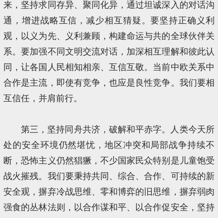
来，坚持求同存异、聚同化异，通过坦诚深入的对话沟
通，增进战略互信，减少相互猜疑。要坚持正确义利
观，以义为先、义利兼顾，构建命运与共的全球伙伴关
系。要加强不同文明交流对话，加深相互理解和彼此认
同，让各国人民相知相亲、互信互敬。当前中欧关系中
合作是主流，即使有竞争，也应是良性竞争。我们要相
互信任，并肩前行。
第三，坚持同舟共济，破解和平赤字。人类今天所
处的安全环境仍然堪忧，地区冲突和局部战争持续不
断，恐怖主义仍然猖獗，不少国家民众特别是儿童饱受
战火摧残。我们要秉持共同、综合、合作、可持续的新
安全观，摒弃冷战思维、零和博弈的旧思维，摒弃弱肉
强食的丛林法则，以合作谋和平、以合作促安全，坚持