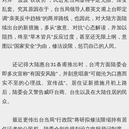
乱套。究其原因在于，台当局领导人蔡英文甫上台即定
调“亲美反中趋独”的两岸路线，也因此，对大陆方面陆
续出台的新措施，多从“敌意、对抗”心态解读，并加以
阻挡，终至“草木皆兵”反应过度，甚至还无限上纲，意
图以“国家安全”为由，修法设限，惩罚自己的人民。
还记得大陆惠台31条甫推出时，台湾方面陆委会
即多次宣称“有国安风险”，并刻意唱衰“可能沦为口惠而
实不至的心理战、宣传战”。居住证新措施月初上路
后，陆委会又警告威吓台商、台生以及在大陆住居的民
众。
最近更传出台当局“行政院”将研拟修法限缩持有居
住证者的公民权，陆委会则先规划设立申报登记制度。