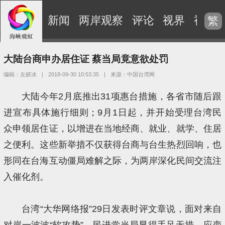
新闻
两岸观察
评论
视界
视频
繁
大陆台商申办居住证 蔡当局竟意欲处罚
编辑：左妍冰
|
2018-09-30 10:53:35
|
来源：中国台湾网
大陆今年2月底推出31项惠台措施，各省市随后跟
进宣布具体施行细则；9月1日起，并开始受理台湾民
众申领居住证，以增进在当地经商、就业、就学、住居
之便利。这些新举措不仅获得台商与台生热烈回响，也
形同在台海互动僵局难解之际，为两岸深化民间交流注
入催化剂。
台湾“大华网络报”29日发表时评文章说，面对来自
对岸一波波“软攻势”，民进党当局显得手足无措、应变