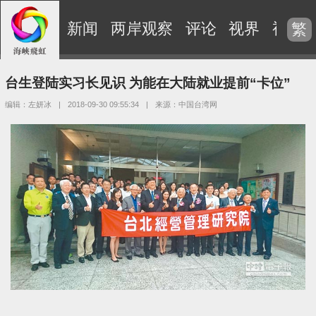
新闻
两岸观察
评论
视界
视频
繁
台生登陆实习长见识 为能在大陆就业提前“卡位”
编辑：左妍冰
|
2018-09-30 09:55:34
|
来源：中国台湾网