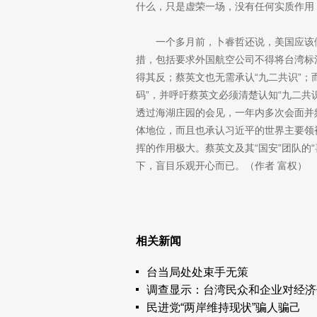
什么，只是虚荣一场，没有任何实质作用
一个多月前，卜睿哲还说，美国应该
措，包括要求外国航空公司不得将台湾标注
得其反；蔡英文也无需承认“九二共识”；
码”，并呼吁蔡英文必须清楚认知“九二共
透过海湖庄园的会见，一年内多次会面并
体地位，而且也承认习近平的世界主要领
挥的作用极大。蔡英文及其“国安”团队的
下，盲目乐观开心而已。（作者 富权）
相关新闻
台当局处处束手无策
调查显示：台湾民众和企业对经济
民进党“两岸维持现状”骗人骗己