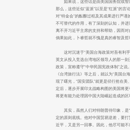
如果说，这些话是由美国国务院或智库
那么，这些近似“蓝派”以至是“红派”的
对“特金会”的酝酿过程及其成果进行严
不可替代的作用，有了深刻的认知，并进
离不开习近平主席的支持和帮助，因而对自
倘果如此，卜睿哲就不愧是真的睿智及哲
这对沉迷于“美国台海政策对吾有利乎
英文从投入竞选台湾地区领导人的那一刻
政策，宣称遵守“中华民国宪政体制”之
《台湾旅行法》等之后，就以为“美国台海
现了曙光，“国安团队”就更是径行抢在
定后，逐步开展印太战略构图的美国将更
将更有能力处理因中国大陆崛起造成的区
其实，虽然人们对特朗普待印象，是“
定的原则底线。他对中国贸易逆差，要打
近平，又是另一回事。因此，他尽可能不