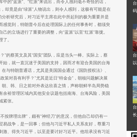
中的“蓝派”、“红派”来说出，而令人感到毫不奇怪的话，
台
言论，却竟是由“绿派”人物说出，则令人感到，这极有可能是在
码
谨的分析研究后，对习近平主席在此中所起到的极为重要并是
而感觉到，特朗普今后在处理国际上的任何事务时，都须臾
己的立场进行了重要的调整，向“蓝派”以至“红派”靠拢。
理了。
？”的蔡英文及其“国安”团队，应是当头一棒。实际上，蔡
台
开始，就一直沉迷于美国的支持，因而才有迎合美国的台海
以
说。在与特朗普通话，尤其是美国国会通过《国防授权法》、
政策对吾有利乎？”尤其是近日“特金会”，朝核问题解决展
美、朝、韩、日之前对外表达欣喜之情，声称朝鲜半岛局势稳
有余裕管理区域内其他安全议题包括南海、台海风险，美国
域紧张。
台
长
不按牌理出牌”，颇有“神经刀”的意况，但他自己却仍有一
贸易战争，是一回事；但他与习近平私人关系友好，尊重习
刺激、得失习近平，以至是要讨好习近平。他坦承没有习近