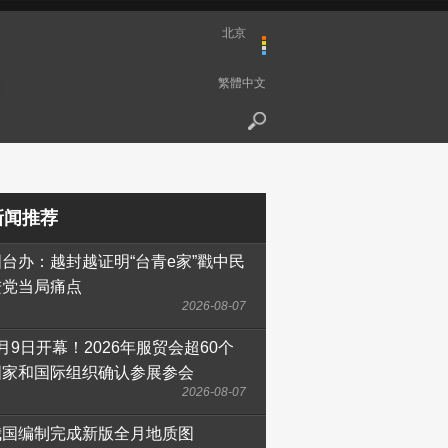
北京
繁體中文
新闻推荐
国台办：越封越证明“台青e家”戳中民
进党当局痛点
2026-08-07
月9日开幕！2026年服贸会超60个
国家和国际组织确认参展参会
2026-08-07
我国编制完成新版全月地质图