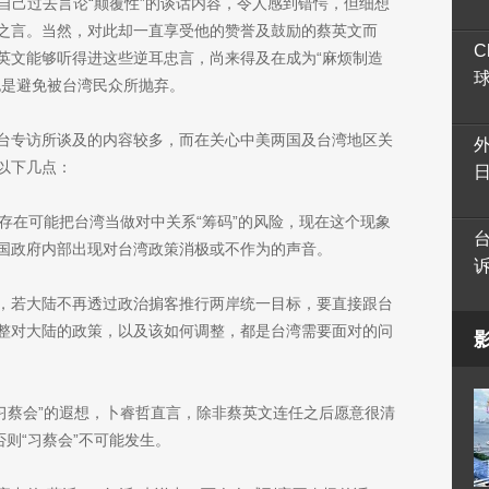
自己过去言论“颠覆性”的谈话内容，令人感到错愕，但细想
之言。当然，对此却一直享受他的赞誉及鼓励的蔡英文而
C
英文能够听得进这些逆耳忠言，尚来得及在成为“麻烦制造
也是避免被台湾民众所抛弃。
台专访所谈及的内容较多，而在关心中美两国及台湾地区关
以下几点：
在可能把台湾当做对中关系“筹码”的风险，现在这个现象
国政府内部出现对台湾政策消极或不作为的声音。
，若大陆不再透过政治掮客推行两岸统一目标，要直接跟台
整对大陆的政策，以及该如何调整，都是台湾需要面对的问
起“习蔡会”的遐想，卜睿哲直言，除非蔡英文连任之后愿意很清
否则“习蔡会”不可能发生。