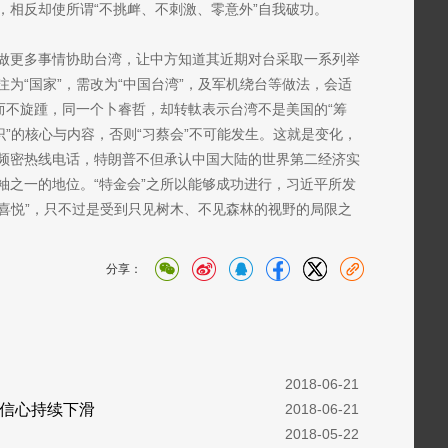
，相反却使所谓“不挑衅、不刺激、零意外”自我破功。
做更多事情协助台湾，让中方知道其近期对台采取一系列举
为“国家”，需改为“中国台湾”，及军机绕台等做法，会适
而不旋踵，同一个卜睿哲，却转軚表示台湾不是美国的“筹
识”的核心与内容，否则“习蔡会”不可能发生。这就是变化，
频密热线电话，特朗普不但承认中国大陆的世界第二经济实
袖之一的地位。“特金会”之所以能够成功进行，习近平所发
“喜悦”，只不过是受到只见树木、不见森林的视野的局限之
分享：
  2018-06-21
信心持续下滑
  2018-06-21
  2018-05-22