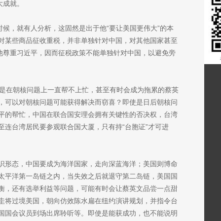
大成就。
时候，就有人分析，这固然是出于他“要让美国更伟大”的本
对某些商品征收重税，并非单独针对中国，对其他国家甚至
，他尊重习近平，因而征税政策不能单独针对中国，以避免旁
是在朝核问题上一直帮不上忙，甚至有时会成为拖累的蔡英
，可以对朝核问题可能获得解决而窃喜？即使是日后朝核问
平的帮忙，中国在联合国安理会拥有关键性的否决权，台湾
至连台湾居民要参观联合国大厦，只有持“台胞证”才可进
识形态，中国要成为海洋国家，走向深蓝海洋；美国则博命
太平洋第一岛链之内，当失效之后就退守第二岛链，美国国
衡，还有选举利益等问题，可能有时会让蔡英文品尝一点甜
圭将过境美国，朝向仿效陈水扁在纽约演讲规划，并指令台
国国会议员到场出席聆听等。即使是能获成功，也不能说明