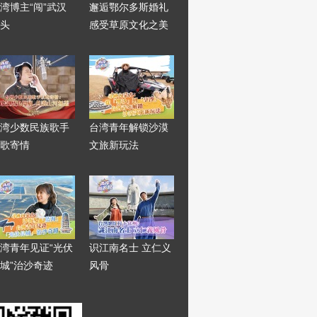
湾博主“闯”武汉
邂逅鄂尔多斯婚礼
头
感受草原文化之美
湾少数民族歌手
台湾青年解锁沙漠
歌寄情
文旅新玩法
湾青年见证“光伏
识江南名士 立仁义
城”治沙奇迹
风骨