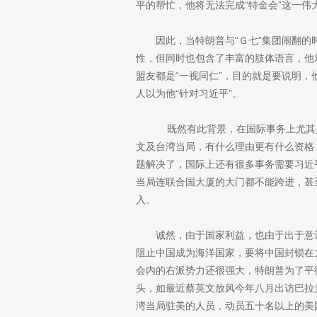
平的帮忙，他将无法完成“特金会”这一伟
因此，当特朗普与“Ｇ七”集团闹翻的
性，但同时也包含了丰富的肢体语言，他
盟友都是“一视同仁”，目的就是要说明
人以为他“针对习近平”。
既然有此背景，在国际事务上尤其
文及台湾当局，有什么理由更有什么资格
题解决了，国际上还有很多事务需要习近
当局连联合国大厦的大门都不能跨进，甚
入。
诚然，由于国家利益，也由于出于意
阻止中国成为海洋国家，要将中国封锁在
会内的右派势力还很强大，特朗普为了平
头，如最近蔡英文放风今年八月出访巴拉
湾当局驻美的人员，动员五十名以上的美