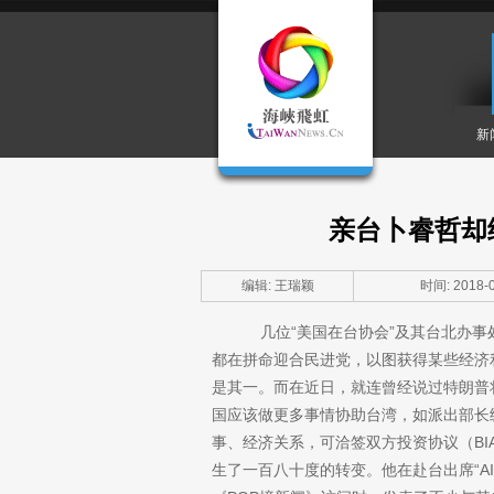
新
亲台卜睿哲却
编辑: 王瑞颖
时间: 2018-0
几位“美国在台协会”及其台北办事处
都在拼命迎合民进党，以图获得某些经济
是其一。而在近日，就连曾经说过特朗普
国应该做更多事情协助台湾，如派出部长级
事、经济关系，可洽签双方投资协议（BI
生了一百八十度的转变。他在赴台出席“A