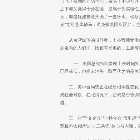
《POP撞新闻》访问时，发表了不少与其
之下却又觉得十分在理，是属于务实理性
言，却是犹如被迎头浇了一盘冷水。倘蔡
者”之前悬崖勒马，避免被美国所厌弃，
从台湾媒体的报导看，卜睿哲接受电
系走向的人们中，比较有兴趣的，主要有
一、美国总统特朗普刚上任时确实存
已经减低，但尚未消失；取而代之的是美
二、美中台局势正在经历根本性变化
湾社会对接，在此情况下，台湾是否该调
题。
三、对于“文金会”与“特金会”后引
楚且不含糊承认“九二共识”核心与内涵，