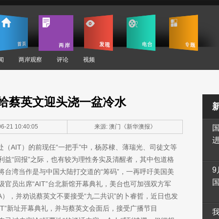
闻
两岸观察
评论
视频
给蔡英文迎头浇一盆冷水
6-21 10:40:05
来源: 澳门《新华澳报》
（AIT）的前现任“一把手”中，杨苏棣、薄瑞光、司徒文等
利益“回报”之际，也有较为理性务实及清醒者，其中包道格
9
将台湾当作是与中国大陆打交道的“筹码”，一再呼吁美国美
官员出席“AIT”台北新馆开幕典礼，美台也可加强双方军
A），并劝说蔡英文不要接受“九二共识”的卜睿哲，近日也发
IT”新址开幕典礼，并与蔡英文会面后，接受广播节目