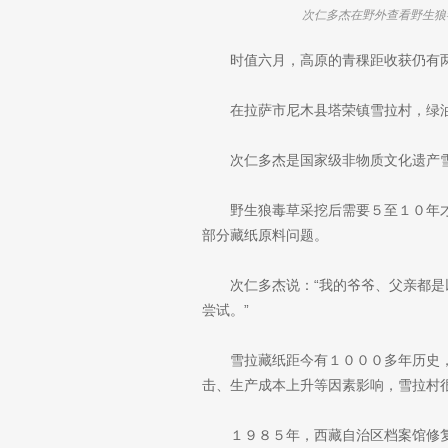
时值六月，高原的青稞距收获仍有两
在拉萨市尼木县塔荣镇雪拉村，绿
次仁多杰是国家级非物质文化遗产
野生狼毒草采挖后需要５至１０年
部分藏纸原料问题。
次仁多杰说：“我的爷爷、父亲都
尝试。”
雪拉藏纸距今有１０００多年历史
击、生产成本上升等因素影响，雪拉村
１９８５年，西藏自治区档案馆修
次仁多杰重拾藏纸制作的手艺：通