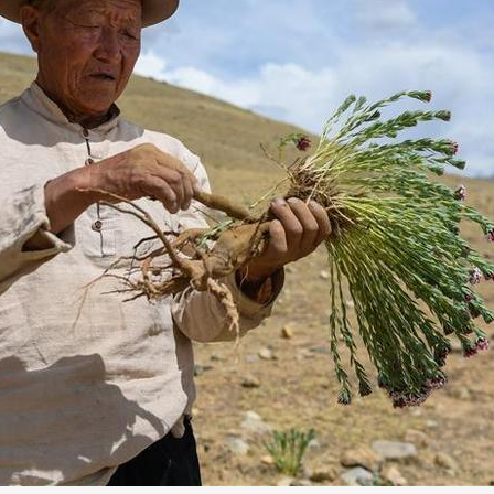
草田地间查看草的长势（5月23日无人机拍摄）。新华社记者 刘东君 摄