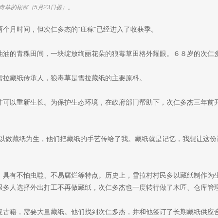
个月时间，但次仁多杰的“庄稼”已经进入了收获季。
油油的青稞田间，一块绽放绚丽花朵的狼毒草田格外耀眼。６８岁的次仁
雪拉藏纸传承人，狼毒草是雪拉藏纸的主要原料。
才可以重新生长。为保护生态环境，在政府部门帮助下，次仁多杰三年前
是以做藏纸为生，他们把藏纸的手艺传给了我。藏纸就是记忆，我想让这份
，具有不怕虫噬、不易腐烂等特点。历史上，雪拉村村民多以藏纸制作为
很多人选择外出打工不再做藏纸，次仁多杰也一度转行做了木匠、仓库管
复古籍，需要大量藏纸。他们找到次仁多杰，并和他签订了长期藏纸供应
过将狼毒草剥皮、去丝、煮烂、砸碎、搅拌等工序，将有毒的植物变成能