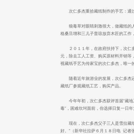
狼毒草对眼睛刺激很大，做藏纸的
格桑旦增和三儿子普琼放弃木匠的工作
２０１１年，在政府扶持下，次仁
元，除去工人工资、购买原材料开销等
视藏纸手艺为传家宝的次仁多杰，唯一
随着近年旅游业的发展，次仁多杰
藏纸厂参观藏纸工艺，购买产品。
今年年初，次仁多杰获评首届“藏地
毒”，困难坎坷面前，你选择日复一日年
现在，次仁多杰父子三人是雪拉藏
好。”（新华社拉萨６月１８日电 记者