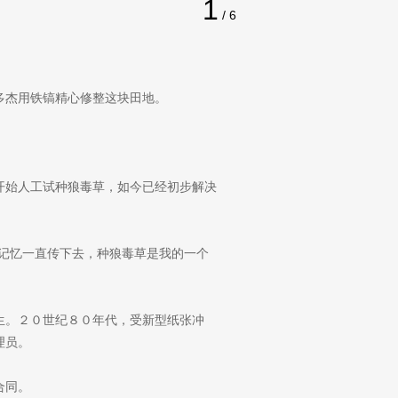
多杰用铁镐精心修整这块田地。
开始人工试种狼毒草，如今已经初步解决
记忆一直传下去，种狼毒草是我的一个
生。２０世纪８０年代，受新型纸张冲
理员。
合同。
承载记忆的纸张。