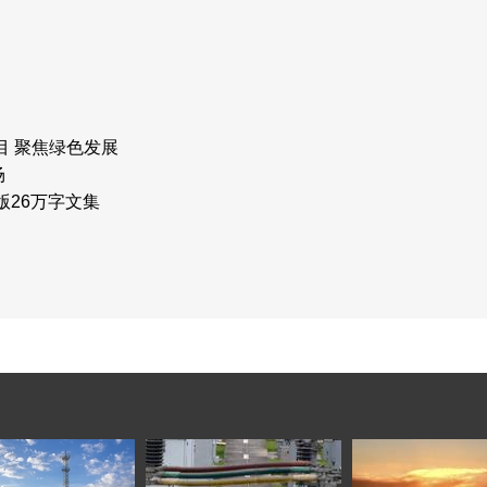
目 聚焦绿色发展
场
版26万字文集